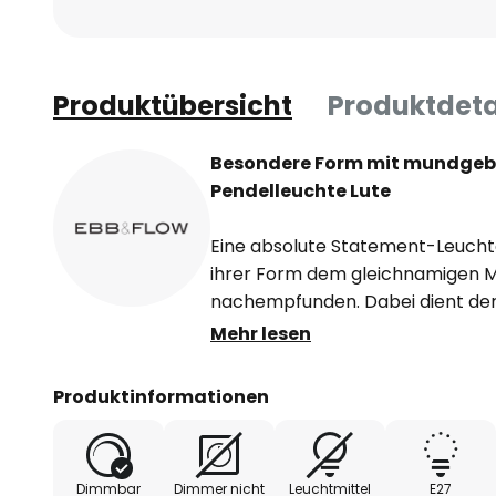
Produktübersicht
Produktdeta
Besondere Form mit mundgeb
Pendelleuchte Lute
Eine absolute Statement-Leuchte:
ihrer Form dem gleichnamigen M
nachempfunden. Dabei dient der
Verjüngung nach oben und als e
Mehr lesen
gleichermaßen. Gleichzeitig wird
Zupfinstrument deutlich.
Produktinformationen
Das Licht kann durch den Glassch
hinaus strahlen und sorgt somit 
Dimmbar
Dimmer nicht
Leuchtmittel
E27
Ob einzeln oder in Gruppen instal