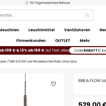
50 Tage kostenlose Retoure
Suche
leuchten
Leuchtmittel
Ventilatoren
Ne
Firmenkunden
OUTLET
Mehr
b 109 € & 13% ab 159 €
auf fast alles
Code:
RABATT
ko
mpen
EBB & FLOW Lute Pendelleuchte Platin, Glas blau
EBB & FLOW Lut
529,00 