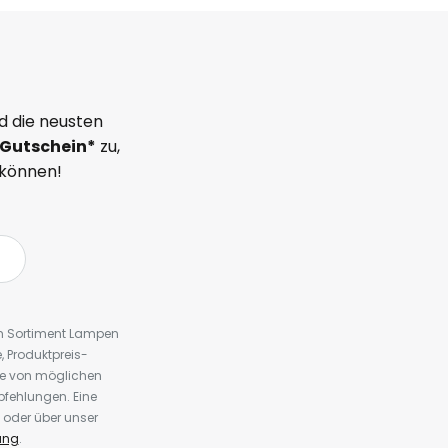
d die neusten
Gutschein*
zu,
 können!
em Sortiment Lampen
 Produktpreis-
te von möglichen
fehlungen. Eine
 oder über unser
ung
.