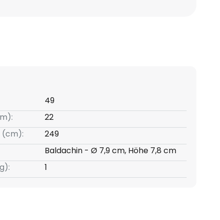
49
m):
22
 (cm):
249
Baldachin - Ø 7,9 cm, Höhe 7,8 cm
g):
1