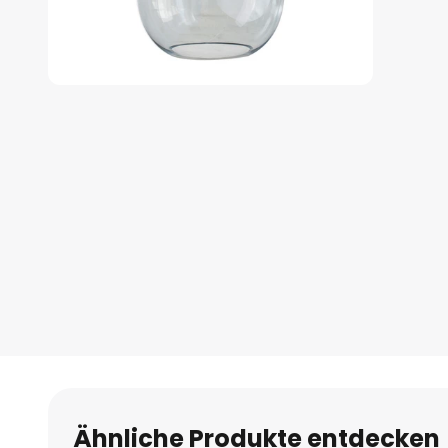
Zum
Anfang
der
Bildgalerie
springen
Ähnliche Produkte entdecken