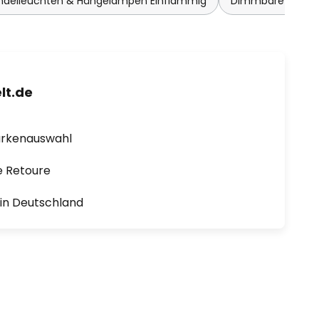
ndelleuchten & Hängelampen Einflammig
Dimmbare Pende
lt.de
arkenauswahl
e Retoure
1 in Deutschland