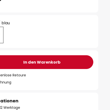
/ blau
In den Warenkorb
tenlose Retoure
chnung
mationen
- 12 Werktage