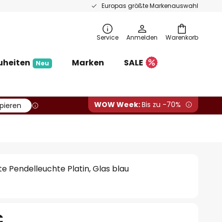
Europas größte Markenauswahl
Service
Anmelden
Warenkorb
uheiten
Marken
SALE
Neu
WOW Week:
Bis zu -70%
pieren
e Pendelleuchte Platin, Glas blau
€