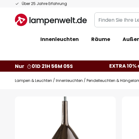
Zum
Über 25 Jahre Erfahrung
Inhalt
Finden
springen
Sie
Ihre
Innenleuchten
Räume
Außen
Leuchte...
EXTRA 10% a
Nur
01D 21H 56M 04S
Lampen & Leuchten
Innenleuchten
Pendelleuchten & Hängela
Zum
Ende
der
Bildgalerie
springen