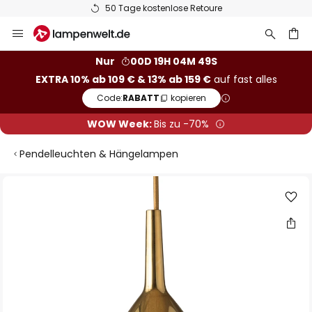
50 Tage kostenlose Retoure
Zum
Inhalt
springen
he
Nur
00D 19H 04M 49S
EXTRA 10% ab 109 € & 13% ab 159 €
auf fast alles
Code:
RABATT
kopieren
WOW Week:
Bis zu -70%
Pendelleuchten & Hängelampen
Zum
Ende
der
Bildgalerie
springen