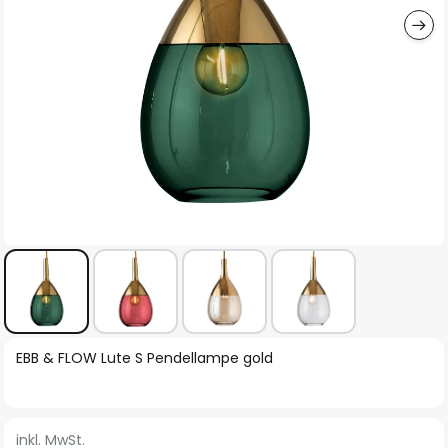
Zum
EBB & FLOW Lute S Pendellampe gold
Anfang
der
Bildgalerie
inkl. MwSt.