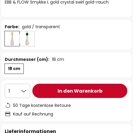
springen
EBB & FLOW Smykke L gold crystal swirl gold-rauch
Farbe:
gold / transparent
Durchmesser (cm):
18 cm
18 cm
In den Warenkorb
1
50 Tage kostenlose Retoure
Kauf auf Rechnung
Lieferinformationen