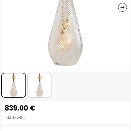
Zum
839,00 €
Anfang
der
inkl. MwSt.
Bildgalerie