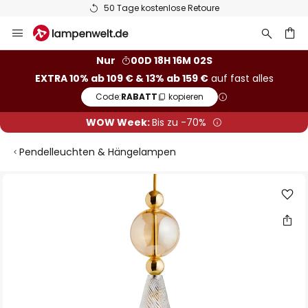
50 Tage kostenlose Retoure
Zum
Inhalt
springen
he
Nur
00D 18H 16M 01S
EXTRA 10% ab 109 € & 13% ab 159 €
auf fast alles
Code:
RABATT
kopieren
WOW Week:
Bis zu -70%
Pendelleuchten & Hängelampen
Zum
Ende
der
Bildgalerie
springen