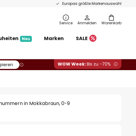
Europas größte Markenauswahl
Service
Anmelden
Warenkorb
uheiten
Marken
SALE
Neu
WOW Week:
Bis zu -70%
pieren
snummern in Mokkabraun, 0-9