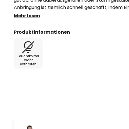
gut ab, ohne dabei ausgefallen oder skurril gestalt
Anbringung ist ziemlich schnell geschafft, indem 
werden.
Mehr lesen
Produktinformationen
Leuchtmittel
nicht
enthalten