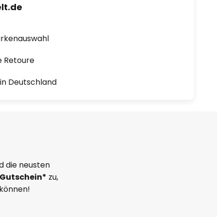
lt.de
arkenauswahl
e Retoure
1 in Deutschland
d die neusten
Gutschein*
zu,
 können!