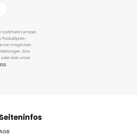
em Sortiment Lampen
 Produktpreis-
te von möglichen
fehlungen. Eine
 oder über unser
ung
.
Seiteninfos
AGB