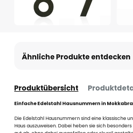
Zum
Anfang
der
Bildgalerie
Ähnliche Produkte entdecken
springen
Produktübersicht
Produktdeta
Einfache Edelstahl Hausnummern in Mokkabr
Die Edelstahl Hausnummern sind eine klassische u
Haus auszuweisen. Dabei heben sie sich besonders 