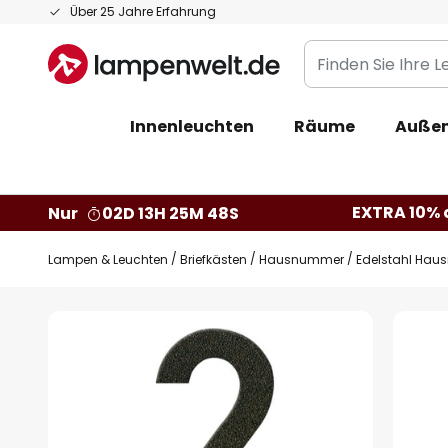
Zum
Über 25 Jahre Erfahrung
Inhalt
Finden
springen
Sie
Ihre
Innenleuchten
Räume
Außen
Leuchte...
EXTRA 10% a
Nur
02D 13H 25M 47S
Lampen & Leuchten
Briefkästen
Hausnummer
Edelstahl Hau
Zum
Ende
der
Bildgalerie
springen