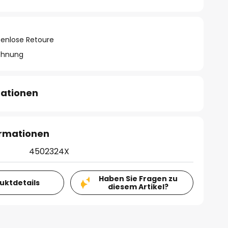
tenlose Retoure
chnung
mationen
ormationen
4502324X
Haben Sie Fragen zu
duktdetails
diesem Artikel?