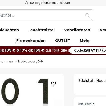
50 Tage kostenlose Retoure
Suche
leuchten
Leuchtmittel
Ventilatoren
Ne
Firmenkunden
OUTLET
Mehr
b 109 € & 13% ab 159 €
auf fast alles
Code:
RABATT
ko
snummern in Mokkabraun, 0-9
Edelstahl Hau
inkl. MwSt.