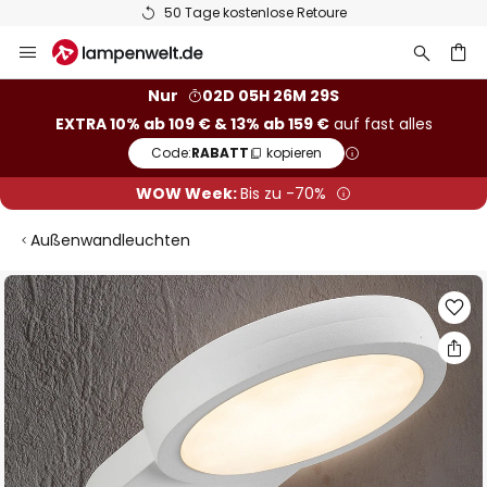
50 Tage kostenlose Retoure
Zum
Inhalt
springen
he
Nur
02D 05H 26M 28S
EXTRA 10% ab 109 € & 13% ab 159 €
auf fast alles
Code:
RABATT
kopieren
WOW Week:
Bis zu -70%
Außenwandleuchten
Zum
Ende
der
Bildgalerie
springen