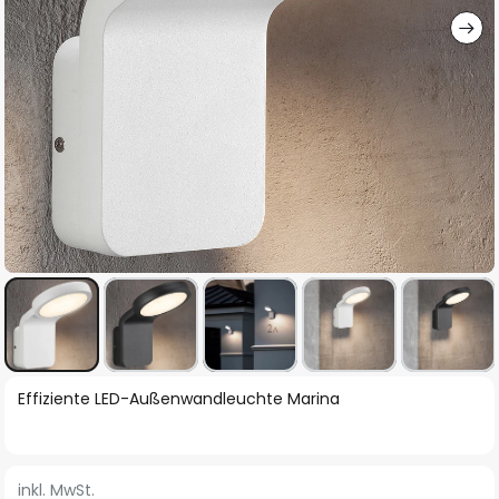
Zum
Effiziente LED-Außenwandleuchte Marina
Anfang
der
Bildgalerie
inkl. MwSt.