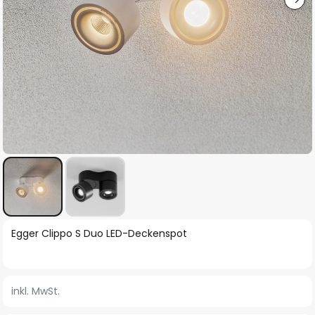
Zum
Egger Clippo S Duo LED-Deckenspot
Anfang
der
Bildgalerie
inkl. MwSt.
springen