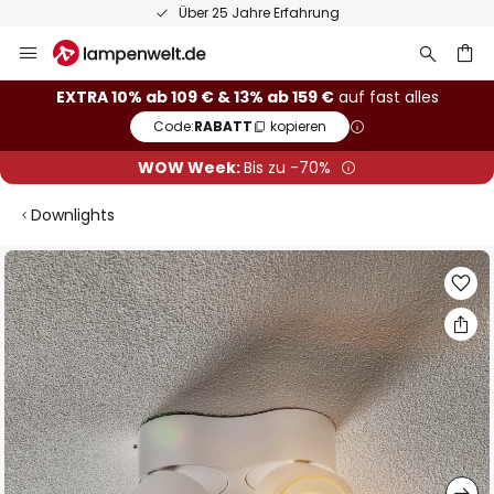
Über 25 Jahre Erfahrung
Zum
Inhalt
springen
he
EXTRA 10% ab 109 € & 13% ab 159 €
auf fast alles
Code:
RABATT
kopieren
WOW Week:
Bis zu -70%
Downlights
Zum
Ende
der
Bildgalerie
springen