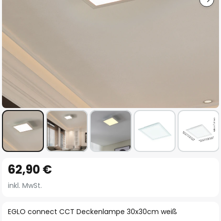
Zum
62,90 €
Anfang
der
inkl. MwSt.
Bildgalerie
springen
EGLO connect CCT Deckenlampe 30x30cm weiß