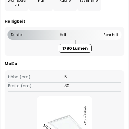
Wohnberei
Flur
Küche
Esszimmer
ch
Helligkeit
Dunkel
Hell
Sehr hell
1790 Lumen
Maße
Höhe (cm):
5
Breite (cm):
30