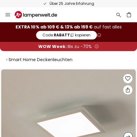
50 Tage kostenlose Retoure
Zum
Inhalt
springen
he
EXTRA 10% ab 109 € & 13% ab 159 €
auf fast alles
Code:
RABATT
kopieren
WOW Week:
Bis zu -70%
Smart Home Deckenleuchten
Zum
Ende
der
Bildgalerie
springen