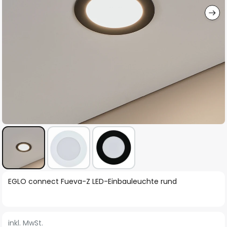
Zum
EGLO connect Fueva-Z LED-Einbauleuchte rund
Anfang
der
Bildgalerie
inkl. MwSt.