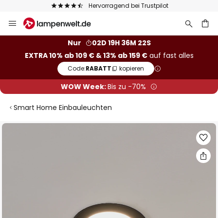
Hervorragend bei Trustpilot
Zum
Inhalt
springen
he
Nur
02D 19H 36M 22S
EXTRA 10% ab 109 € & 13% ab 159 €
auf fast alles
Code:
RABATT
kopieren
WOW Week:
Bis zu -70%
Smart Home Einbauleuchten
Zum
Ende
der
Bildgalerie
springen