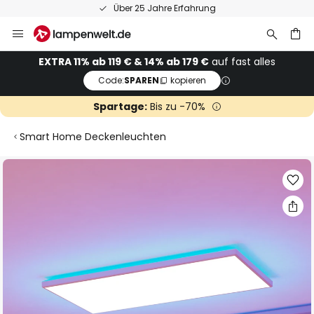
Über 25 Jahre Erfahrung
Zum
Inhalt
springen
he
EXTRA 11% ab 119 € & 14% ab 179 €
auf fast alles
Code:
SPAREN
kopieren
Spartage:
Bis zu -70%
Smart Home Deckenleuchten
Zum
Ende
der
Bildgalerie
springen