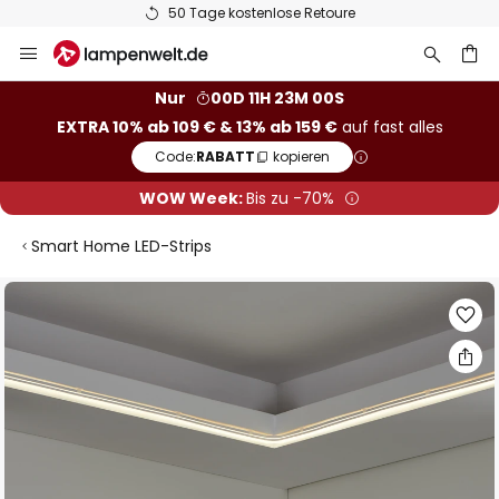
50 Tage kostenlose Retoure
Zum
Inhalt
springen
he
Nur
00D 11H 22M 59S
EXTRA 10% ab 109 € & 13% ab 159 €
auf fast alles
Code:
RABATT
kopieren
WOW Week:
Bis zu -70%
Smart Home LED-Strips
Zum
Ende
der
Bildgalerie
springen