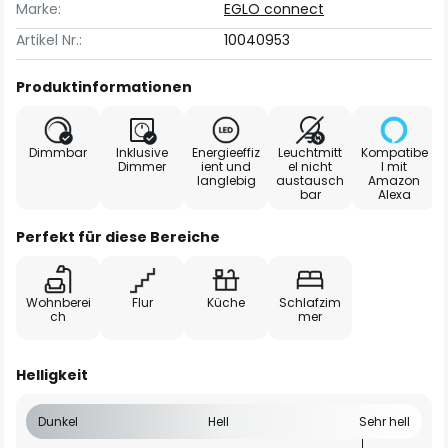
Marke:
EGLO connect
Artikel Nr.:
10040953
Produktinformationen
Dimmbar
Inklusive
Energieeffiz
Leuchtmitt
Kompatibe
Dimmer
ient und
el nicht
l mit
langlebig
austausch
Amazon
bar
Alexa
Perfekt für diese Bereiche
Wohnberei
Flur
Küche
Schlafzim
ch
mer
Helligkeit
Dunkel
Hell
Sehr hell