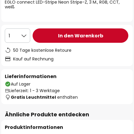
springen
EGLO connect LED-Stripe Neon Stripe-Z, 3 M., RGB, CCT,
weiß
In den Warenkorb
1
50 Tage kostenlose Retoure
Kauf auf Rechnung
Lieferinformationen
Auf Lager
Lieferzeit: 1 - 3 Werktage
Gratis Leuchtmittel
enthalten
Ähnliche Produkte entdecken
Produktinformationen