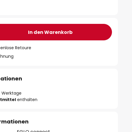
In den Warenkorb
tenlose Retoure
chnung
mationen
- 3 Werktage
tmittel
enthalten
ormationen
EGLO connect