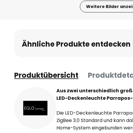
Weitere Bilder anze
Zum
Anfang
der
Bildgalerie
Ähnliche Produkte entdecken
springen
Produktübersicht
Produktdeta
Aus zwei unterschiedlich groß
LED-Deckenleuchte Parrapos-
Die LED-Deckenleuchte Parrapo
ZigBee 3.0 Standard und kann da
Home-System eingebunden werde