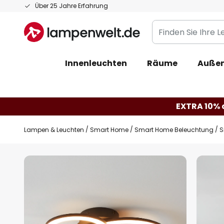
Zum
Über 25 Jahre Erfahrung
Inhalt
Finden
springen
Sie
Ihre
Innenleuchten
Räume
Außen
Leuchte...
EXTRA 10% a
Lampen & Leuchten
Smart Home
Smart Home Beleuchtung
S
Zum
Ende
der
Bildgalerie
springen