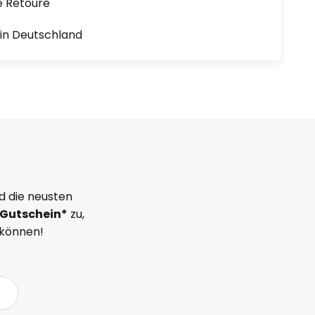
e Retoure
1 in Deutschland
d die neusten
Gutschein*
zu,
 können!