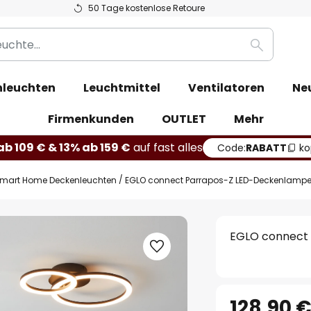
50 Tage kostenlose Retoure
Suche
leuchten
Leuchtmittel
Ventilatoren
Ne
Firmenkunden
OUTLET
Mehr
b 109 € & 13% ab 159 €
auf fast alles
Code:
RABATT
ko
mart Home Deckenleuchten
EGLO connect Parrapos-Z LED-Deckenlampe
EGLO connect
128,90 