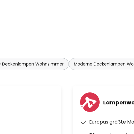
 der EGLO connect-c Bluetooth-
bedienung auch ohne
 Deckenlampen Wohnzimmer
Moderne Deckenlampen W
Lampenwe
Europas größte M