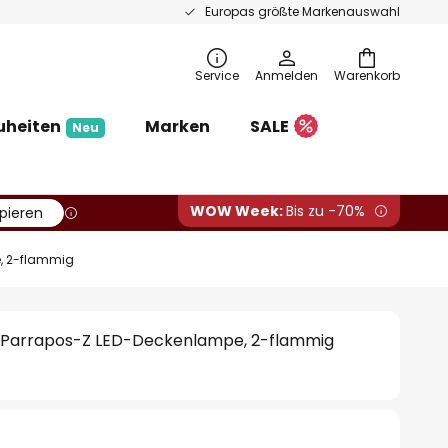
Europas größte Markenauswahl
Service
Anmelden
Warenkorb
uheiten
Marken
SALE
Neu
WOW Week:
Bis zu -70%
pieren
, 2-flammig
 Parrapos-Z LED-Deckenlampe, 2-flammig
€