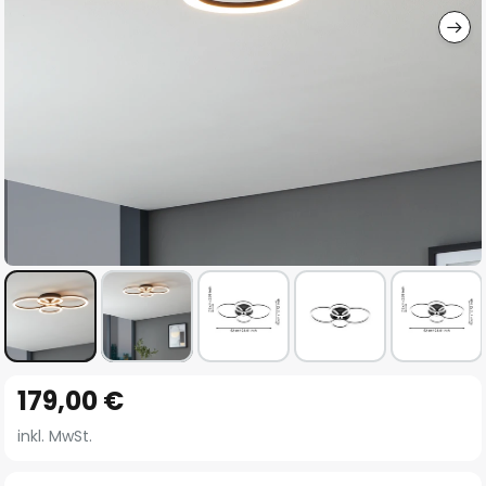
Zum
179,00 €
Anfang
der
inkl. MwSt.
Bildgalerie