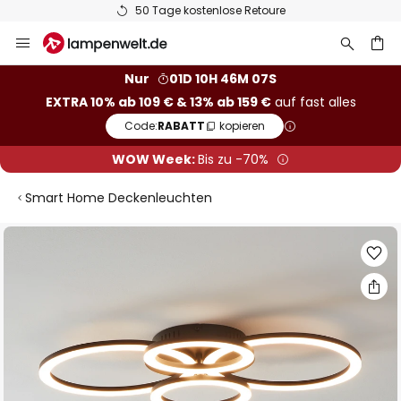
50 Tage kostenlose Retoure
Zum
Inhalt
springen
he
Nur
01D 10H 46M 06S
EXTRA 10% ab 109 € & 13% ab 159 €
auf fast alles
Code:
RABATT
kopieren
WOW Week:
Bis zu -70%
Smart Home Deckenleuchten
Zum
Ende
der
Bildgalerie
springen