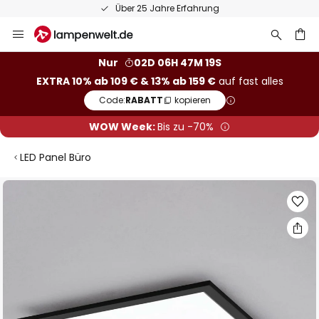
Über 25 Jahre Erfahrung
Zum
Inhalt
springen
he
Nur
02D 06H 47M 18S
EXTRA 10% ab 109 € & 13% ab 159 €
auf fast alles
Code:
RABATT
kopieren
WOW Week:
Bis zu -70%
LED Panel Büro
Zum
Ende
der
Bildgalerie
springen