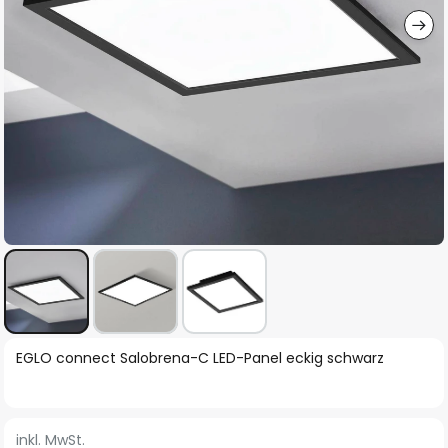
Zum
EGLO connect Salobrena-C LED-Panel eckig schwarz
Anfang
der
Bildgalerie
inkl. MwSt.