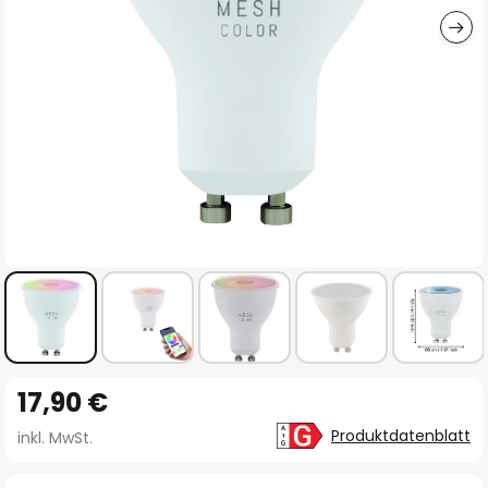
Zum
17,90 €
Anfang
der
Produktdatenblatt
inkl. MwSt.
Bildgalerie