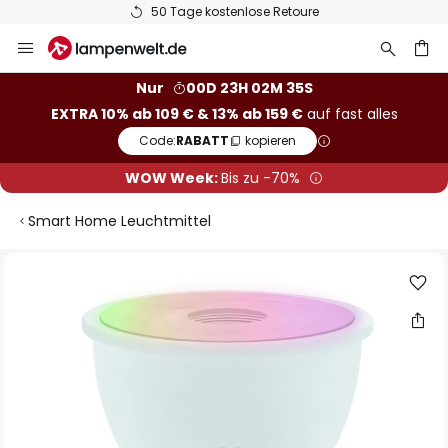
50 Tage kostenlose Retoure
Zum
Inhalt
springen
he
Nur
00D 23H 02M 35S
EXTRA 10% ab 109 € & 13% ab 159 €
auf fast alles
Code:
RABATT
kopieren
WOW Week:
Bis zu -70%
Smart Home Leuchtmittel
Zum
Ende
der
Bildgalerie
springen