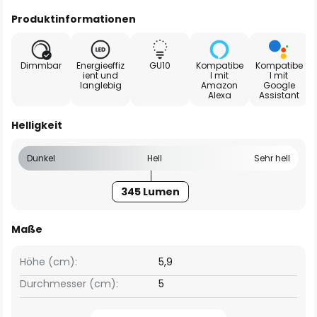
Produktinformationen
Dimmbar
Energieeffiz
GU10
Kompatibe
Kompatibe
ient und
l mit
l mit
langlebig
Amazon
Google
Alexa
Assistant
Helligkeit
Dunkel
Hell
Sehr hell
345 Lumen
Maße
Höhe (cm):
5,9
Durchmesser (cm):
5