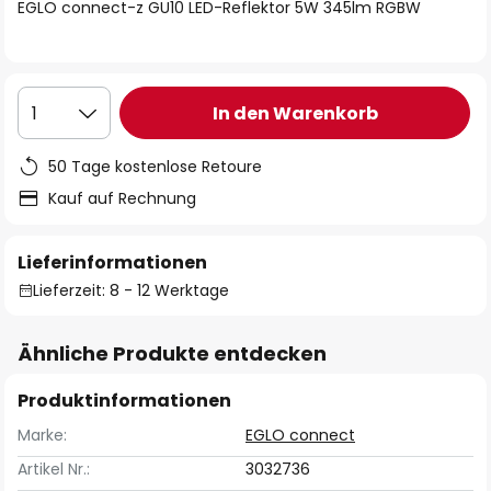
springen
EGLO connect-z GU10 LED-Reflektor 5W 345lm RGBW
In den Warenkorb
1
50 Tage kostenlose Retoure
Kauf auf Rechnung
Lieferinformationen
Lieferzeit: 8 - 12 Werktage
Ähnliche Produkte entdecken
Produktinformationen
Marke:
EGLO connect
Artikel Nr.:
3032736