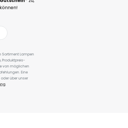
Gutschein*
zu,
 können!
em Sortiment Lampen
 Produktpreis-
te von möglichen
fehlungen. Eine
 oder über unser
ung
.