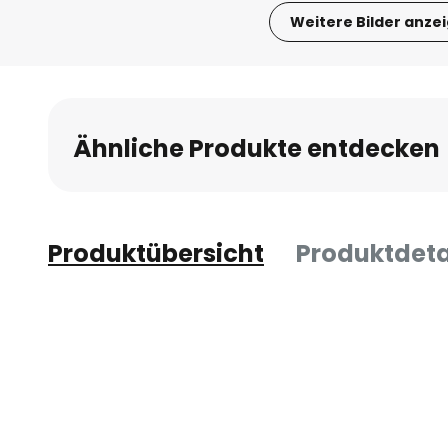
Weitere Bilder anze
Zum
Anfang
der
Bildgalerie
Ähnliche Produkte entdecken
springen
Produktübersicht
Produktdeta