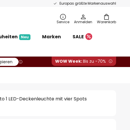
Europas größte Markenauswahl
Service
Anmelden
Warenkorb
uheiten
Marken
SALE
Neu
WOW Week:
Bis zu -70%
pieren
o 1 LED-Deckenleuchte mit vier Spots