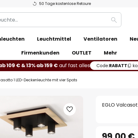
50 Tage kostenlose Retoure
Suche
leuchten
Leuchtmittel
Ventilatoren
Ne
Firmenkunden
OUTLET
Mehr
b 109 € & 13% ab 159 €
auf fast alles
Code:
RABATT
ko
asotto 1 LED-Deckenleuchte mit vier Spots
EGLO Valcasott
99,00 €