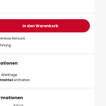
In den Warenkorb
tenlose Retoure
chnung
mationen
- 3 Werktage
tmittel
enthalten
ormationen
EGLO