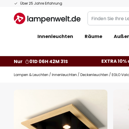
Zum
Über 25 Jahre Erfahrung
Inhalt
Finden
springen
Sie
Ihre
Innenleuchten
Räume
Außen
Leuchte...
EXTRA 10% a
Nur
01D 06H 42M 30S
Lampen & Leuchten
Innenleuchten
Deckenleuchten
EGLO Valc
Zum
Ende
der
Bildgalerie
springen