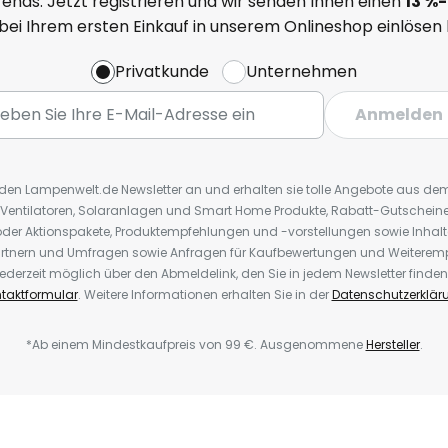
ends. Jetzt registrieren und wir senden Ihnen einen
13
%
-
 bei Ihrem ersten Einkauf in unserem Onlineshop einlösen
Privatkunde
Unternehmen
Anmelden
r den Lampenwelt.de Newsletter an und erhalten sie tolle Angebote aus d
 Ventilatoren, Solaranlagen und Smart Home Produkte, Rabatt-Gutscheine,
der Aktionspakete, Produktempfehlungen und -vorstellungen sowie Inhal
rtnern und Umfragen sowie Anfragen für Kaufbewertungen und Weiteremp
ederzeit möglich über den Abmeldelink, den Sie in jedem Newsletter finden
taktformular
. Weitere Informationen erhalten Sie in der
Datenschutzerklär
*Ab einem Mindestkaufpreis von 99 €. Ausgenommene
Hersteller
.