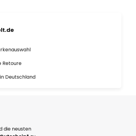
lt.de
arkenauswahl
e Retoure
1 in Deutschland
d die neusten