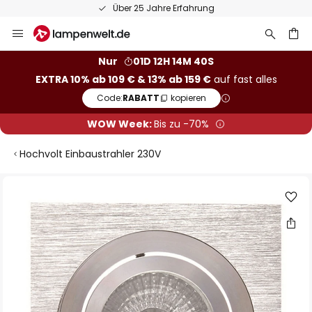
Über 25 Jahre Erfahrung
Zum
Inhalt
springen
he
Nur
01D 12H 14M 39S
EXTRA 10% ab 109 € & 13% ab 159 €
auf fast alles
Code:
RABATT
kopieren
WOW Week:
Bis zu -70%
Hochvolt Einbaustrahler 230V
Zum
Ende
der
Bildgalerie
springen