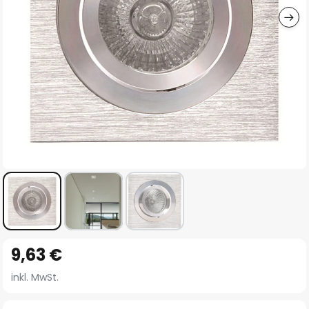
Zum
9,63 €
Anfang
der
inkl. MwSt.
Bildgalerie