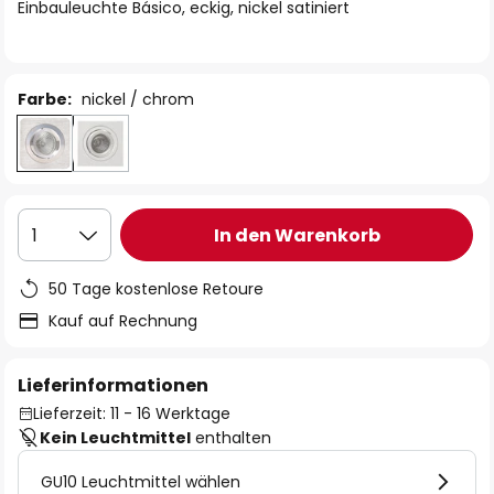
springen
Einbauleuchte Básico, eckig, nickel satiniert
Farbe:
nickel / chrom
In den Warenkorb
1
50 Tage kostenlose Retoure
Kauf auf Rechnung
Lieferinformationen
Lieferzeit: 11 - 16 Werktage
Kein Leuchtmittel
enthalten
GU10 Leuchtmittel wählen