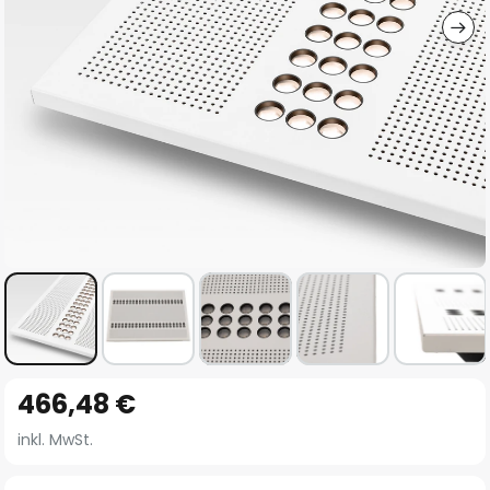
Zum
466,48 €
Anfang
der
inkl. MwSt.
Bildgalerie