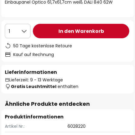
springen
Einbaupanel Optico 61,7x61,7cm weiß DALI 840 62W
In den Warenkorb
1
50 Tage kostenlose Retoure
Kauf auf Rechnung
Lieferinformationen
Lieferzeit: 9 - 13 Werktage
Gratis Leuchtmittel
enthalten
Ähnliche Produkte entdecken
Produktinformationen
Artikel Nr.:
6028220