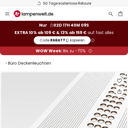
50 Tage kostenlose Retoure
Zum
Inhalt
springen
he
Nur
02D 17H 40M 09S
EXTRA 10% ab 109 € & 13% ab 159 €
auf fast alles
Code:
RABATT
kopieren
WOW Week:
Bis zu -70%
Büro Deckenleuchten
Zum
Ende
der
Bildgalerie
springen