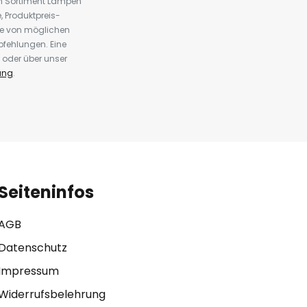
em Sortiment Lampen
 Produktpreis-
te von möglichen
fehlungen. Eine
 oder über unser
ung
.
Seiteninfos
AGB
Datenschutz
Impressum
Widerrufsbelehrung