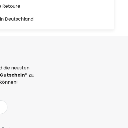
e Retoure
1 in Deutschland
d die neusten
Gutschein*
zu,
 können!