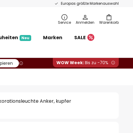
Europas größte Markenauswahl
Service
Anmelden
Warenkorb
uheiten
Marken
SALE
Neu
WOW Week:
Bis zu -70%
pieren
korationsleuchte Anker, kupfer