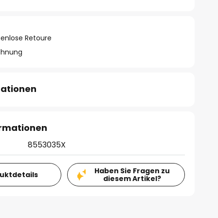
tenlose Retoure
chnung
mationen
ormationen
8553035X
Haben Sie Fragen zu
duktdetails
diesem Artikel?