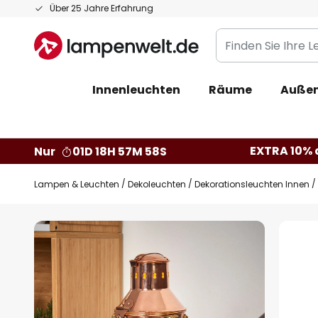
Zum
Über 25 Jahre Erfahrung
Inhalt
Finden
springen
Sie
Ihre
Innenleuchten
Räume
Außen
Leuchte...
EXTRA 10% a
Nur
01D 18H 57M 57S
Lampen & Leuchten
Dekoleuchten
Dekorationsleuchten Innen
Zum
Ende
der
Bildgalerie
springen