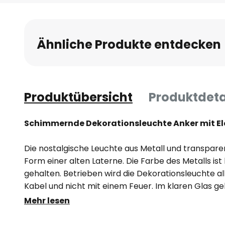
Anfang
der
Bildgalerie
Ähnliche Produkte entdecken
springen
Produktübersicht
Produktdeta
Schimmernde Dekorationsleuchte Anker mit El
Die nostalgische Leuchte aus Metall und transpare
Form einer alten Laterne. Die Farbe des Metalls ist
gehalten. Betrieben wird die Dekorationsleuchte al
Kabel und nicht mit einem Feuer. Im klaren Glas geh
nicht verloren.
Mehr lesen