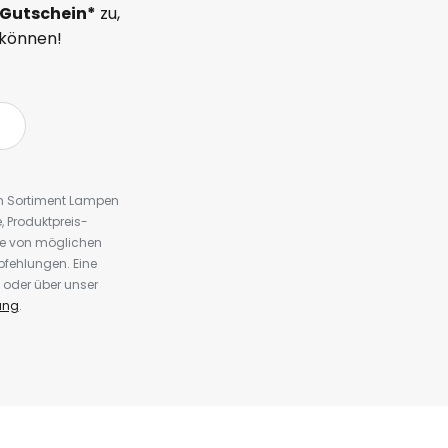
Gutschein*
zu,
 können!
em Sortiment Lampen
 Produktpreis-
te von möglichen
fehlungen. Eine
 oder über unser
ung
.