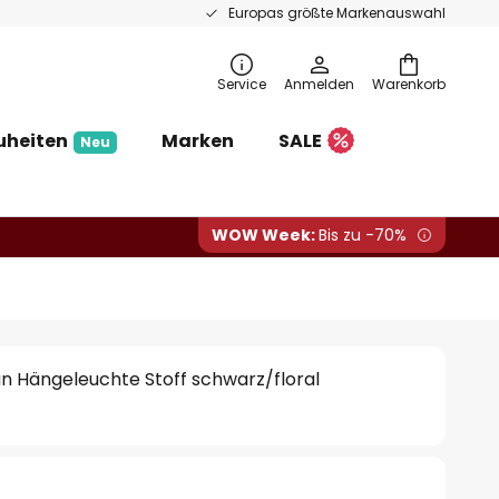
Europas größte Markenauswahl
Service
Anmelden
Warenkorb
uheiten
Marken
SALE
Neu
WOW Week:
Bis zu -70%
n Hängeleuchte Stoff schwarz/floral