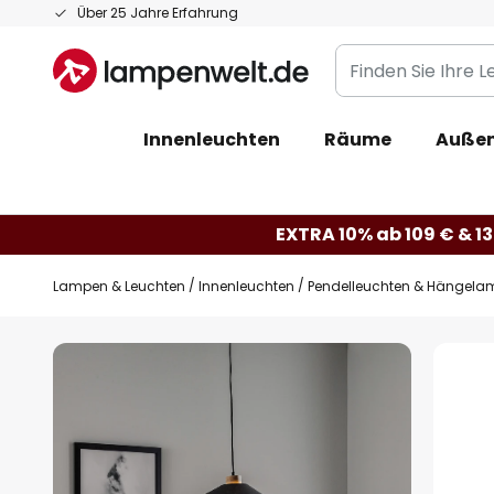
Zum
Über 25 Jahre Erfahrung
Inhalt
Finden
springen
Sie
Ihre
Innenleuchten
Räume
Außen
Leuchte...
EXTRA 10% ab 109 € & 13
Lampen & Leuchten
Innenleuchten
Pendelleuchten & Hängela
Zum
Ende
der
Bildgalerie
springen