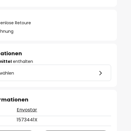
tenlose Retoure
chnung
mationen
mittel
enthalten
 wählen
ormationen
Envostar
1573441X