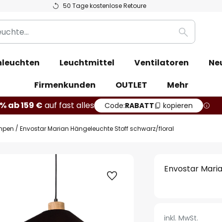
50 Tage kostenlose Retoure
Suche
leuchten
Leuchtmittel
Ventilatoren
Ne
Firmenkunden
OUTLET
Mehr
% ab 159 €
auf fast alles
Code:
RABATT
kopieren
mpen
Envostar Marian Hängeleuchte Stoff schwarz/floral
Envostar Maria
inkl. MwSt.