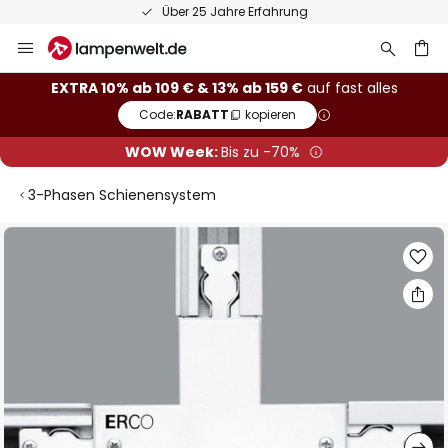
Über 25 Jahre Erfahrung
Zum
Inhalt
springen
he
EXTRA 10% ab 109 € & 13% ab 159 €
auf fast alles
Code:
RABATT
kopieren
WOW Week:
Bis zu -70%
3-Phasen Schienensystem
Zum
Ende
der
Bildgalerie
springen