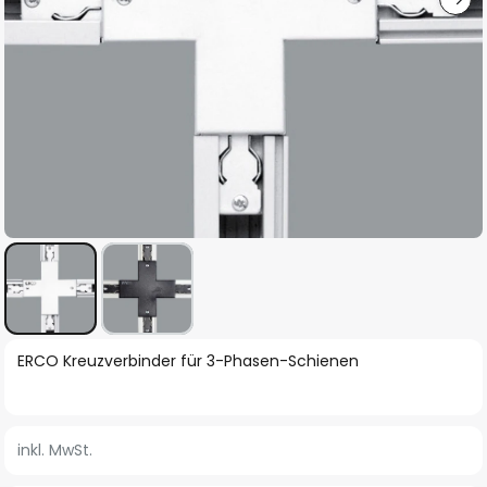
Zum
ERCO Kreuzverbinder für 3-Phasen-Schienen
Anfang
der
Bildgalerie
inkl. MwSt.
springen