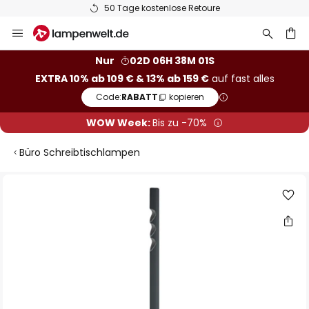
50 Tage kostenlose Retoure
Zum
Inhalt
springen
he
Nur
02D 06H 38M 01S
EXTRA 10% ab 109 € & 13% ab 159 €
auf fast alles
Code:
RABATT
kopieren
WOW Week:
Bis zu -70%
Büro Schreibtischlampen
Zum
Ende
der
Bildgalerie
springen