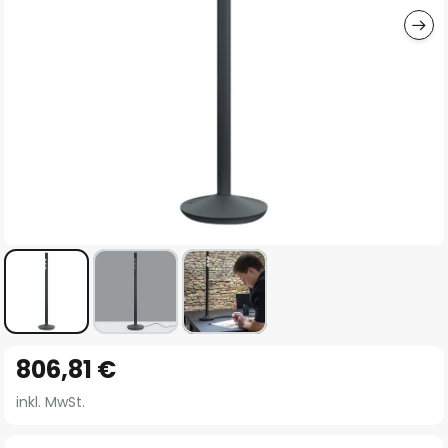
Zum
806,81 €
Anfang
der
inkl. MwSt.
Bildgalerie