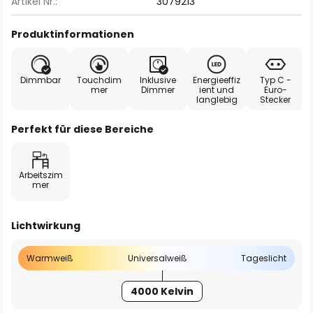
Artikel Nr.:
3079213
Produktinformationen
Dimmbar
Touchdim
Inklusive
Energieeffiz
Typ C -
mer
Dimmer
ient und
Euro-
langlebig
Stecker
Perfekt für diese Bereiche
Arbeitszim
mer
Lichtwirkung
Warmweiß
Universalweiß
Tageslicht
4000 Kelvin