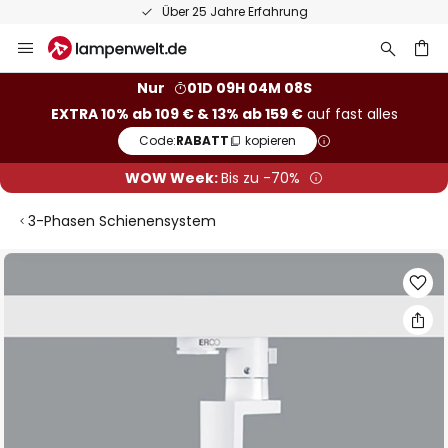
Über 25 Jahre Erfahrung
Zum
Inhalt
springen
he
Nur
01D 09H 04M 07S
EXTRA 10% ab 109 € & 13% ab 159 €
auf fast alles
Code:
RABATT
kopieren
WOW Week:
Bis zu -70%
3-Phasen Schienensystem
Zum
Ende
der
Bildgalerie
springen