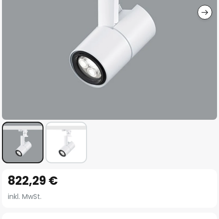
Zum
822,29 €
Anfang
der
inkl. MwSt.
Bildgalerie