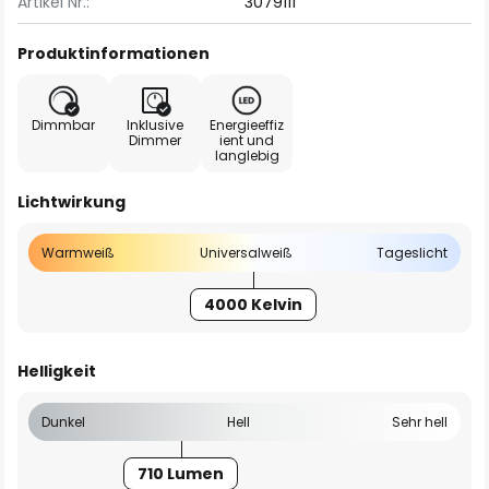
Artikel Nr.:
3079111
Produktinformationen
Dimmbar
Inklusive
Energieeffiz
Dimmer
ient und
langlebig
Lichtwirkung
Warmweiß
Universalweiß
Tageslicht
4000 Kelvin
Helligkeit
Dunkel
Hell
Sehr hell
710 Lumen