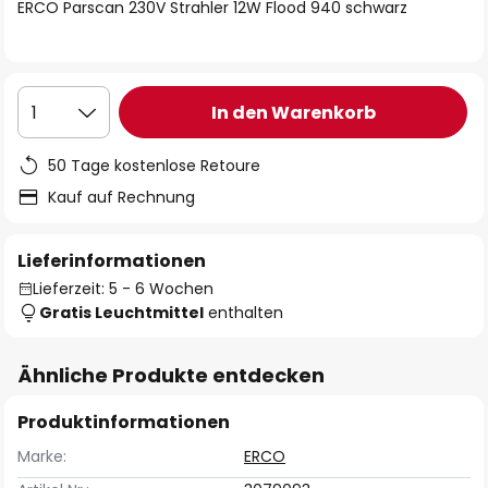
springen
ERCO Parscan 230V Strahler 12W Flood 940 schwarz
In den Warenkorb
1
50 Tage kostenlose Retoure
Kauf auf Rechnung
Lieferinformationen
Lieferzeit: 5 - 6 Wochen
Gratis Leuchtmittel
enthalten
Ähnliche Produkte entdecken
Produktinformationen
Marke:
ERCO