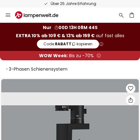
Über 25 Jahre Erfahrung
Zum
Inhalt
springen
he
Nur
00D 13H 08M 44S
EXTRA 10% ab 109 € & 13% ab 159 €
auf fast alles
Code:
RABATT
kopieren
WOW Week:
Bis zu -70%
3-Phasen Schienensystem
Zum
Ende
der
Bildgalerie
springen