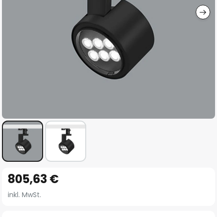
Zum
805,63 €
Anfang
der
inkl. MwSt.
Bildgalerie