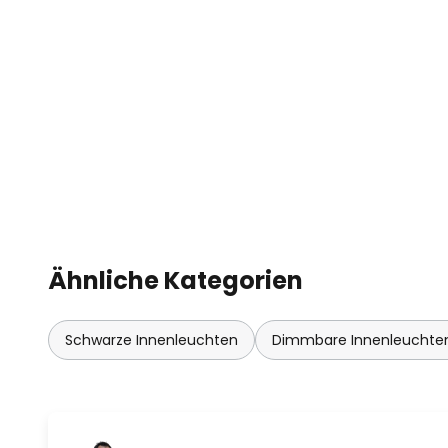
trac 3-Phasen-Stromschiene od
- mit dimmbarem ERCO-Betrieb
- mit Drehregler zum Dimmen a
- extern über Phasenabschnitt d
- sehr gute Farbwiedergabe: Ra 
- Anschlussleistung: 15 W
Ähnliche Kategorien
Schwarze Innenleuchten
Dimmbare Innenleuchte