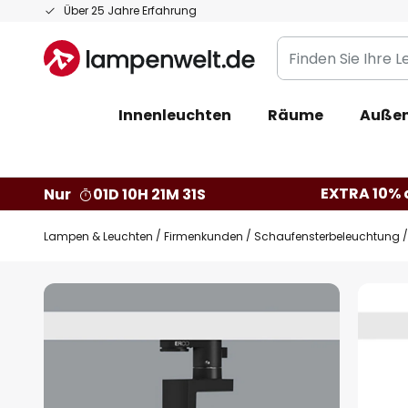
Zum
Über 25 Jahre Erfahrung
Inhalt
Finden
springen
Sie
Ihre
Innenleuchten
Räume
Außen
Leuchte...
EXTRA 10% a
Nur
01D 10H 21M 30S
Lampen & Leuchten
Firmenkunden
Schaufensterbeleuchtung
Zum
Ende
der
Bildgalerie
springen