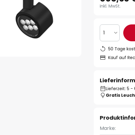
inkl. MwSt.
1
50 Tage kos
Kauf auf Re
Lieferinfor
Lieferzeit: 5
Gratis Leuch
Produktinf
Marke: