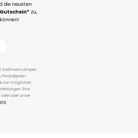
d die neusten
Gutschein*
zu,
 können!
em Sortiment Lampen
 Produktpreis-
te von möglichen
fehlungen. Eine
 oder über unser
ung
.