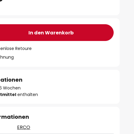
In den Warenkorb
tenlose Retoure
chnung
mationen
 - 6 Wochen
tmittel
enthalten
ormationen
ERCO