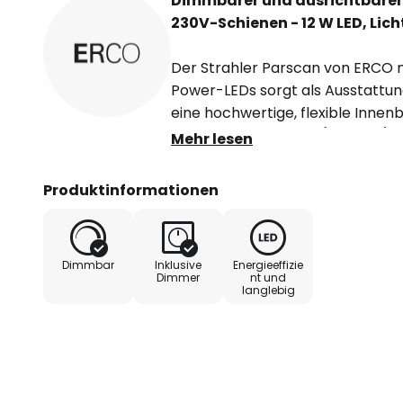
Dimmbarer und ausrichtbarer 
230V-Schienen - 12 W LED, Lich
Der Strahler Parscan von ERCO m
Power-LEDs sorgt als Ausstattun
eine hochwertige, flexible Inne
schmalen Lichtkegel (15° Spot) 
Mehr lesen
Ausstellungsflächen sowie einz
etc. gezielt zu illuminieren. Der
Produktinformationen
Kunststoffabdeckung und der ein
innenliegender Leitungsführung
pulverbeschichtetem Aluminiumgu
Dimmbar
Inklusive
Energieeffizie
drehbar am Schienenadapter (Kun
Dimmer
nt und
langlebig
zudem ein Schwenken des Kopfs u
der Lichtabgabe wird durch eine 
Kollimatoroptik aus optischem Po
- mit Schienenadapter für ERCO