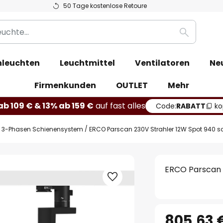
50 Tage kostenlose Retoure
Suche
leuchten
Leuchtmittel
Ventilatoren
Ne
Firmenkunden
OUTLET
Mehr
b 109 € & 13% ab 159 €
auf fast alles
Code:
RABATT
ko
3-Phasen Schienensystem
ERCO Parscan 230V Strahler 12W Spot 940 
ERCO Parscan 
805,63 