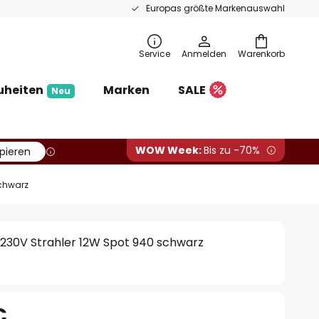
Europas größte Markenauswahl
Service
Anmelden
Warenkorb
uheiten
Marken
SALE
Neu
WOW Week:
Bis zu -70%
pieren
schwarz
230V Strahler 12W Spot 940 schwarz
€