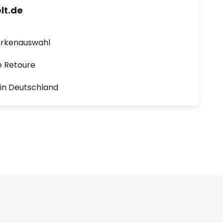
lt.de
arkenauswahl
e Retoure
1 in Deutschland