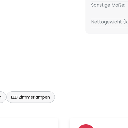
er 1-Phasen-Punktauslass
Sonstige Maße:
sgerät
Nettogewicht (k
n der Frontabdeckung
immbar (1 % bis 100 %)
92
n
LED Zimmerlampen