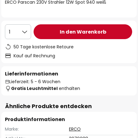
springen
ERCO Parscan 230V Strahler 12W Spot 940 weiß
In den Warenkorb
1
50 Tage kostenlose Retoure
Kauf auf Rechnung
Lieferinformationen
Lieferzeit: 5 - 6 Wochen
Gratis Leuchtmittel
enthalten
Ähnliche Produkte entdecken
Produktinformationen
Marke:
ERCO