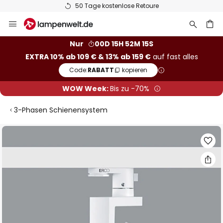
50 Tage kostenlose Retoure
Zum
Inhalt
springen
he
Nur
00D 15H 52M 15S
EXTRA 10% ab 109 € & 13% ab 159 €
auf fast alles
Code:
RABATT
kopieren
WOW Week:
Bis zu -70%
3-Phasen Schienensystem
Zum
Ende
der
Bildgalerie
springen