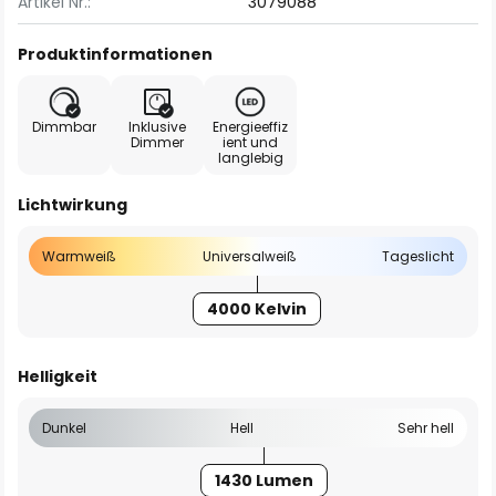
Artikel Nr.:
3079088
Produktinformationen
Dimmbar
Inklusive
Energieeffiz
Dimmer
ient und
langlebig
Lichtwirkung
Warmweiß
Universalweiß
Tageslicht
4000 Kelvin
Helligkeit
Dunkel
Hell
Sehr hell
1430 Lumen