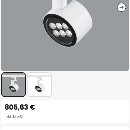
Zum
805,63 €
Anfang
der
inkl. MwSt.
Bildgalerie