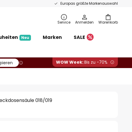
Europas größte Markenauswahl
Service
Anmelden
Warenkorb
uheiten
Marken
SALE
Neu
WOW Week:
Bis zu -70%
pieren
teckdosensäule 018/019