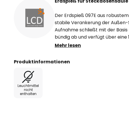
Erdspieß für Steckdosensäule
Der Erdspieß 097E aus robustem 
stabile Verankerung der Außen-S
Aufnahme schließt mit der Basis
bündig ab und verfügt über ein
Kabeleinführung.
Mehr lesen
Produktinformationen
Leuchtmittel
nicht
enthalten