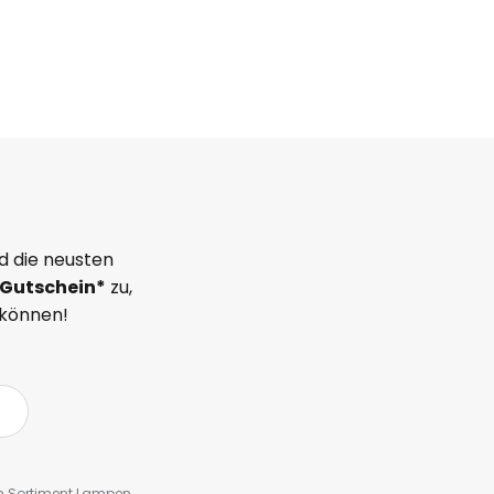
d die neusten
Gutschein*
zu,
 können!
em Sortiment Lampen