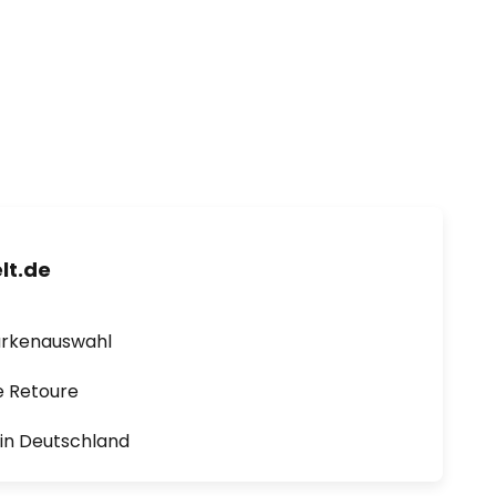
lt.de
arkenauswahl
e Retoure
1 in Deutschland