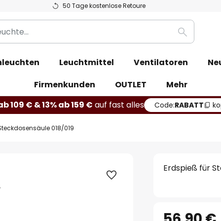
50 Tage kostenlose Retoure
Suche
leuchten
Leuchtmittel
Ventilatoren
Ne
Firmenkunden
OUTLET
Mehr
b 109 € & 13% ab 159 €
auf fast alles
Code:
RABATT
ko
 Steckdosensäule 018/019
Erdspieß für S
56,90 €