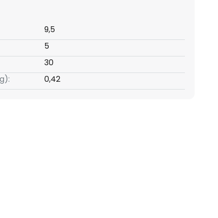
9,5
5
30
g):
0,42