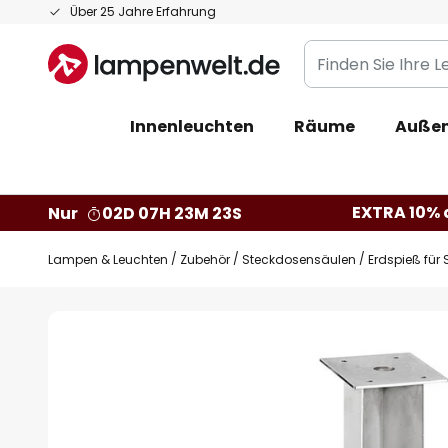
Zum
Über 25 Jahre Erfahrung
Inhalt
Finden
springen
Sie
Ihre
Innenleuchten
Räume
Außen
Leuchte...
EXTRA 10% a
Nur
02D 07H 23M 23S
Lampen & Leuchten
Zubehör
Steckdosensäulen
Erdspieß für
Zum
Ende
der
Bildgalerie
springen