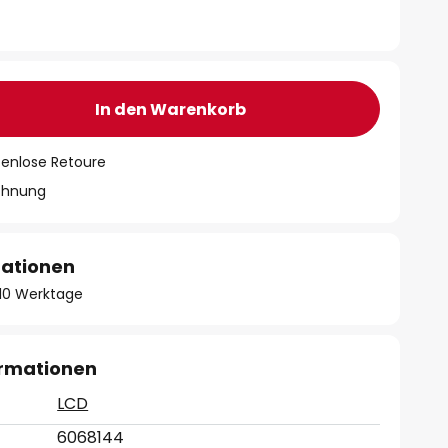
In den Warenkorb
tenlose Retoure
chnung
mationen
- 10 Werktage
ormationen
LCD
6068144