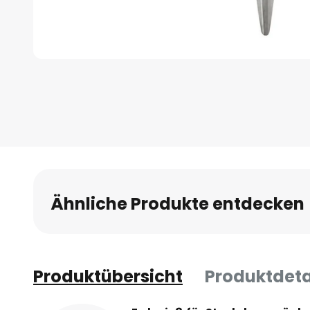
Zum
Anfang
der
Bildgalerie
springen
Ähnliche Produkte entdecken
Produktübersicht
Produktdeta