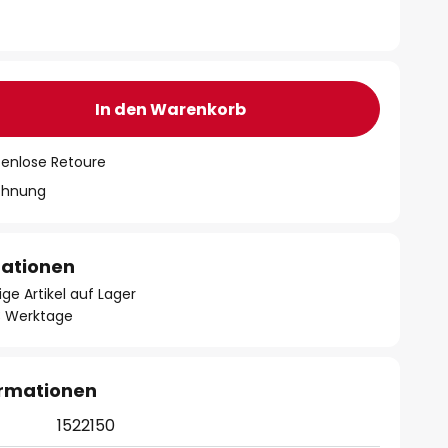
In den Warenkorb
tenlose Retoure
chnung
mationen
ge Artikel auf Lager
- 3 Werktage
ormationen
1522150