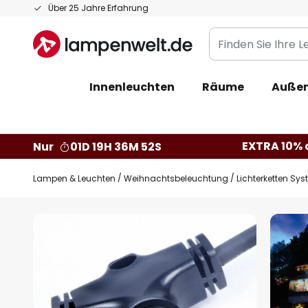
Zum
Über 25 Jahre Erfahrung
Inhalt
Finden
springen
Sie
Ihre
Innenleuchten
Räume
Außen
Leuchte...
EXTRA 10% a
Nur
01D 19H 36M 51S
Lampen & Leuchten
Weihnachtsbeleuchtung
Lichterketten Sy
Zum
Ende
der
Bildgalerie
springen