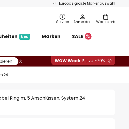
Europas größte Markenauswahl
Service
Anmelden
Warenkorb
uheiten
Marken
SALE
Neu
WOW Week:
Bis zu -70%
pieren
em 24
bel Ring m. 5 Anschlüssen, System 24