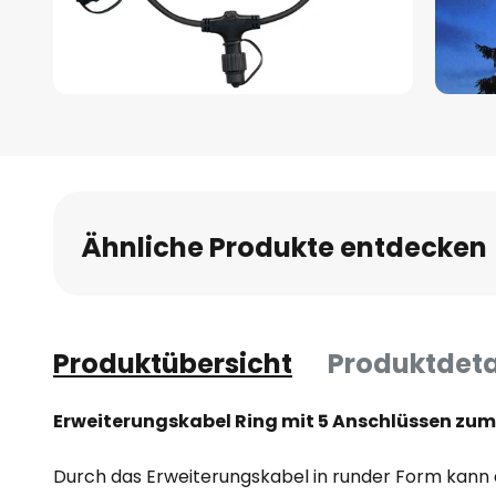
Zum
Anfang
der
Bildgalerie
springen
Ähnliche Produkte entdecken
Produktübersicht
Produktdeta
Erweiterungskabel Ring mit 5 Anschlüssen zum
Durch das Erweiterungskabel in runder Form kann 