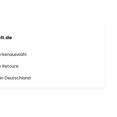
lt.de
arkenauswahl
e Retoure
1 in Deutschland