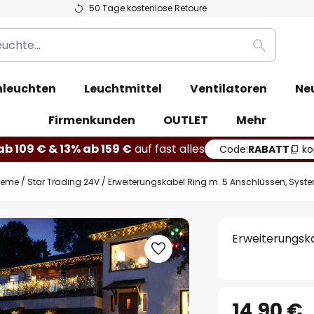
50 Tage kostenlose Retoure
Suche
leuchten
Leuchtmittel
Ventilatoren
Ne
Firmenkunden
OUTLET
Mehr
b 109 € & 13% ab 159 €
auf fast alles
Code:
RABATT
ko
steme
Star Trading 24V
Erweiterungskabel Ring m. 5 Anschlüssen, Syst
Erweiterungska
14,90 €