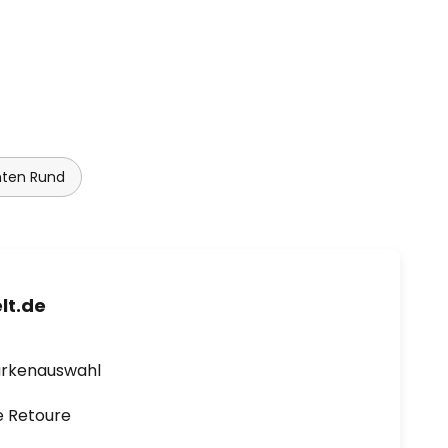
ten Rund
lt.de
arkenauswahl
e Retoure