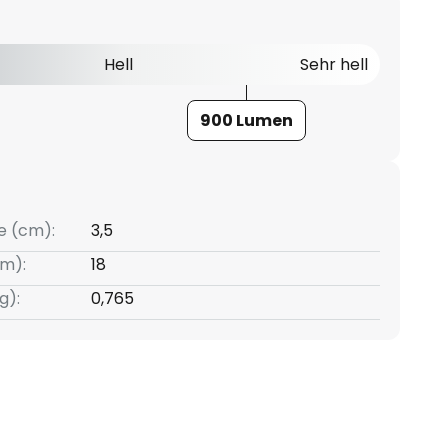
Hell
Sehr hell
900 Lumen
e (cm):
3,5
m):
18
g):
0,765