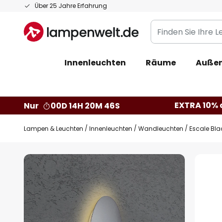
Zum
Über 25 Jahre Erfahrung
Inhalt
Finden
springen
Sie
Ihre
Innenleuchten
Räume
Außen
Leuchte...
EXTRA 10% a
Nur
00D 14H 20M 45S
Lampen & Leuchten
Innenleuchten
Wandleuchten
Escale Bla
Zum
Ende
der
Bildgalerie
springen