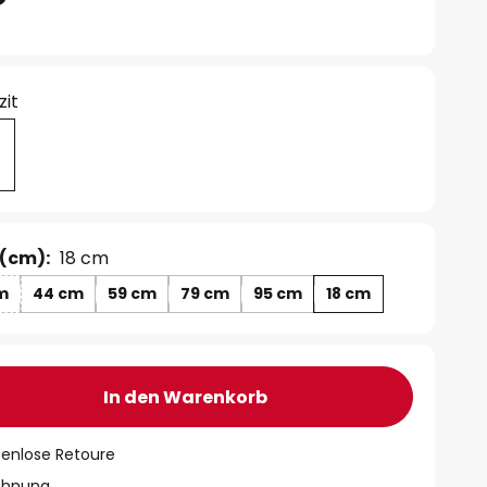
zit
(cm):
18 cm
m
44 cm
59 cm
79 cm
95 cm
18 cm
In den Warenkorb
tenlose Retoure
chnung