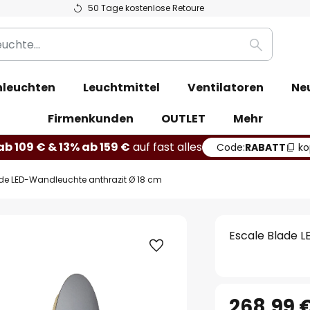
50 Tage kostenlose Retoure
Suche
leuchten
Leuchtmittel
Ventilatoren
Ne
Firmenkunden
OUTLET
Mehr
b 109 € & 13% ab 159 €
auf fast alles
Code:
RABATT
ko
de LED-Wandleuchte anthrazit Ø 18 cm
Escale Blade 
268,99 