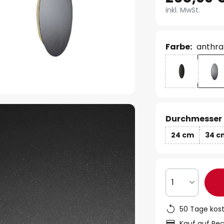
inkl. MwSt.
Farbe:
anthra
Durchmesser 
24 cm
34 c
1
50 Tage kos
Kauf auf Re