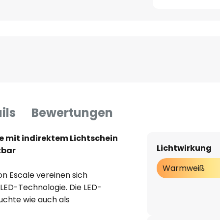
ils
Bewertungen
 mit indirektem Lichtschein
Lichtwirkung
zbar
Warmweiß
n Escale vereinen sich
 LED-Technologie. Die LED-
uchte wie auch als
Die Oberfläche der