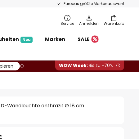
Europas größte Markenauswahl
Service
Anmelden
Warenkorb
uheiten
Marken
SALE
Neu
WOW Week:
Bis zu -70%
pieren
LED-Wandleuchte anthrazit Ø 18 cm
€