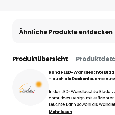
Ähnliche Produkte entdecken
Produktübersicht
Produktdeta
Runde LED-Wandleuchte Blade
– auch als Deckenleuchte nut
In der LED-Wandleuchte Blade vo
anmutiges Design mit effizienter
Leuchte kann sowohl als Wandle
Deckenleuchte genutzt werden. 
Mehr lesen