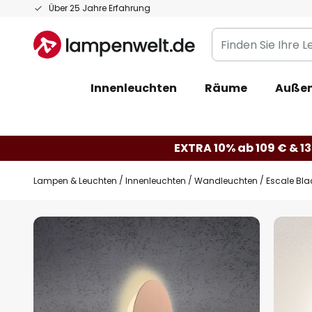
Zum
Über 25 Jahre Erfahrung
Inhalt
Finden
springen
Sie
Ihre
Innenleuchten
Räume
Außen
Leuchte...
EXTRA 10% ab 109 € & 13
Lampen & Leuchten
Innenleuchten
Wandleuchten
Escale Bla
Zum
Ende
der
Bildgalerie
springen