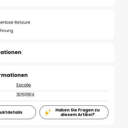
tenlose Retoure
chnung
mationen
ormationen
Escale
3051181X
Haben Sie Fragen zu
duktdetails
diesem Artikel?