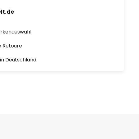
lt.de
arkenauswahl
e Retoure
1 in Deutschland