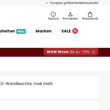
Europas größte Markenauswahl
Service
Anmelden
Warenkorb
uheiten
Marken
SALE
Neu
WOW Week:
Bis zu -70%
LED-Wandleuchte, rosé matt