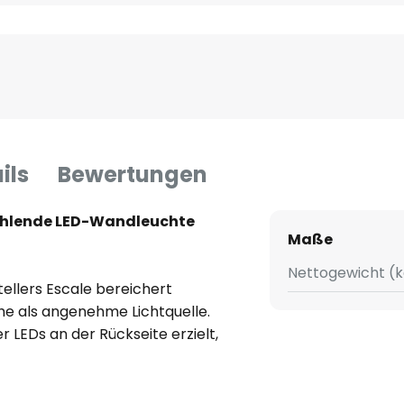
ils
Bewertungen
rahlende LED-Wandleuchte
Maße
Nettogewicht (k
ellers Escale bereichert
e als angenehme Lichtquelle.
 LEDs an der Rückseite erzielt,
e resultiert. Die gesamte
sförmigen Scheibe aus Aluminium
tem Rosé eingenommen. Nur