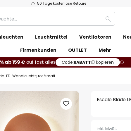
50 Tage kostenlose Retoure
Suche
leuchten
Leuchtmittel
Ventilatoren
Ne
Firmenkunden
OUTLET
Mehr
% ab 159 €
auf fast alles
Code:
RABATT
kopieren
de LED-Wandleuchte, rosé matt
Escale Blade 
inkl. MwSt.