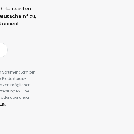
d die neusten
Gutschein*
zu,
 können!
em Sortiment Lampen
 Produktpreis-
te von möglichen
fehlungen. Eine
 oder über unser
ung
.