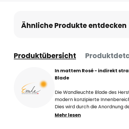
Anfang
der
Bildgalerie
Ähnliche Produkte entdecken
springen
Produktübersicht
Produktdeta
In mattem Rosé - indirekt st
Blade
Die Wandleuchte Blade des Herst
modern konzipierte Innenbereich
Dies wird durch die Anordnung der
woraus eine indirekte Lichtabgab
Mehr lesen
Vorderseite wird von einer krei
mit eloxierter Oberfläche mat