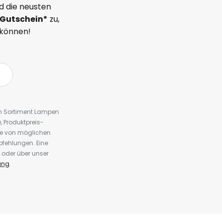
d die neusten
Gutschein*
zu,
 können!
em Sortiment Lampen
 Produktpreis-
te von möglichen
fehlungen. Eine
 oder über unser
ung
.