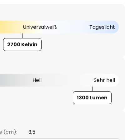
Universalweiß
Tageslicht
2700 Kelvin
Hell
Sehr hell
1300 Lumen
e (cm):
3,5