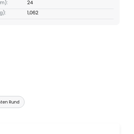
m):
24
g):
1,062
ten Rund