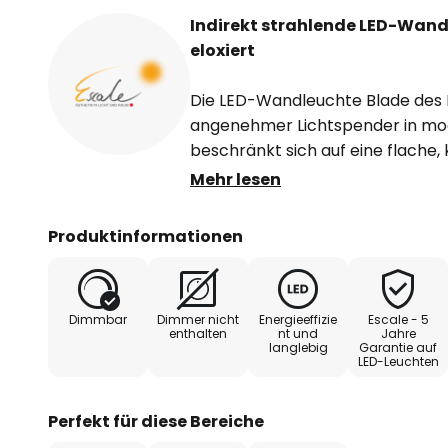
Indirekt strahlende LED-Wandl
eloxiert
Die LED-Wandleuchte Blade des He
angenehmer Lichtspender in mo
beschränkt sich auf eine flache,
Aluminium, welche in matt eloxier
Mehr lesen
Diese steht mit geringem Abstan
dahinter gelegenen LEDs vollst
Produktinformationen
Licht wird rückseitig von der Sch
emittiert. Das Ergebnis ist eine 
Bereich um die Wandleuchte Blad
Dimmbar
Dimmer nicht
Energieeffizie
Escale - 5
enthalten
nt und
Jahre
langlebig
Garantie auf
- extern Triac-dimmbar
LED-Leuchten
- alternativer Anschluss über St
Perfekt für diese Bereiche
Zubehör)