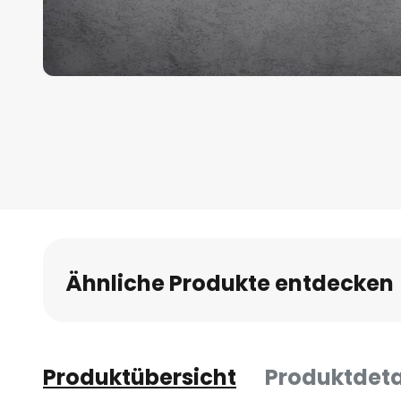
Zum
Anfang
der
Bildgalerie
springen
Ähnliche Produkte entdecken
Produktübersicht
Produktdeta