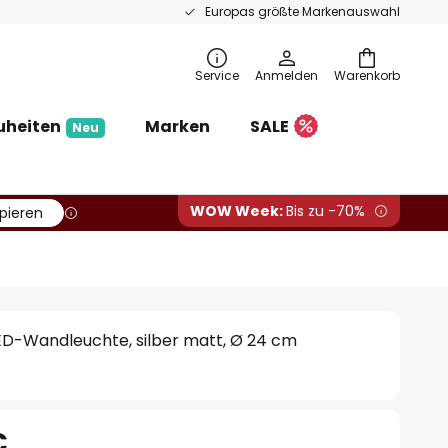
Europas größte Markenauswahl
Service
Anmelden
Warenkorb
uheiten
Marken
SALE
Neu
WOW Week:
Bis zu -70%
pieren
ED-Wandleuchte, silber matt, Ø 24 cm
€