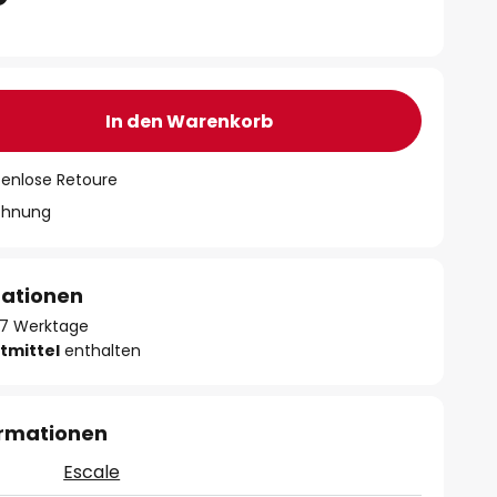
In den Warenkorb
tenlose Retoure
chnung
mationen
- 7 Werktage
tmittel
enthalten
ormationen
Escale