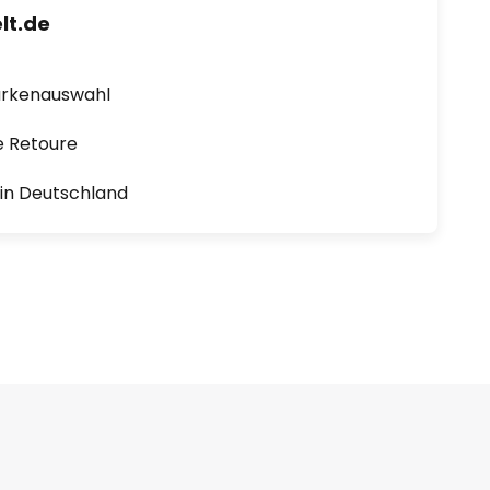
lt.de
arkenauswahl
e Retoure
1 in Deutschland