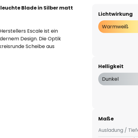
euchte Blade in Silber matt
Lichtwirkung
Warmweiß
rstellers Escale ist ein
dernem Design. Die Optik
 kreisrunde Scheibe aus
tem Silberfinish gehalten ist.
d vor der Wand und schirmt die
Helligkeit
ändig ab. Deren warmweißes
eibe reflektiert und an die Wand
Dunkel
sanfte Lichtcorona, welche den
e erhellt.
Maße
eckerkabel möglich (siehe
Ausladung / Tief