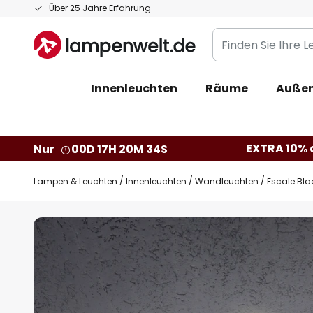
Zum
Über 25 Jahre Erfahrung
Inhalt
Finden
springen
Sie
Ihre
Innenleuchten
Räume
Außen
Leuchte...
EXTRA 10% a
Nur
00D 17H 20M 33S
Lampen & Leuchten
Innenleuchten
Wandleuchten
Escale Bla
Zum
Ende
der
Bildgalerie
springen