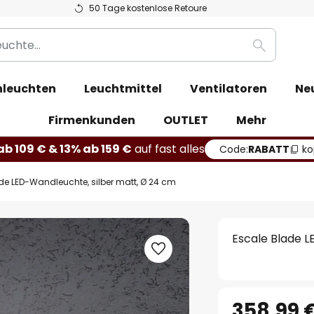
50 Tage kostenlose Retoure
Suche
leuchten
Leuchtmittel
Ventilatoren
Ne
Firmenkunden
OUTLET
Mehr
b 109 € & 13% ab 159 €
auf fast alles
Code:
RABATT
ko
de LED-Wandleuchte, silber matt, Ø 24 cm
Escale Blade L
358,99 