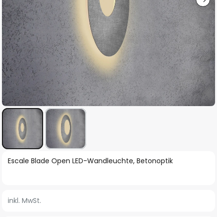
Zum
Escale Blade Open LED-Wandleuchte, Betonoptik
Anfang
der
Bildgalerie
inkl. MwSt.
springen