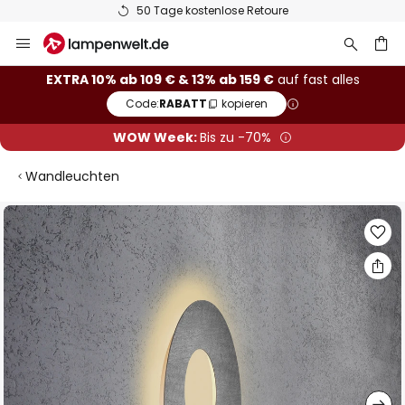
50 Tage kostenlose Retoure
Zum
Inhalt
springen
he
EXTRA 10% ab 109 € & 13% ab 159 €
auf fast alles
Code:
RABATT
kopieren
WOW Week:
Bis zu -70%
Wandleuchten
Zum
Ende
der
Bildgalerie
springen