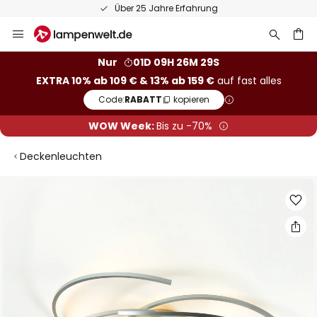
Über 25 Jahre Erfahrung
Zum
Inhalt
springen
he
Nur
01D 09H 26M 29S
EXTRA 10% ab 109 € & 13% ab 159 €
auf fast alles
Code:
RABATT
kopieren
WOW Week:
Bis zu -70%
Deckenleuchten
Zum
Ende
der
Bildgalerie
springen