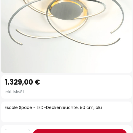
Zum
1.329,00 €
Anfang
der
inkl. MwSt.
Bildgalerie
springen
Escale Space - LED-Deckenleuchte, 80 cm, alu