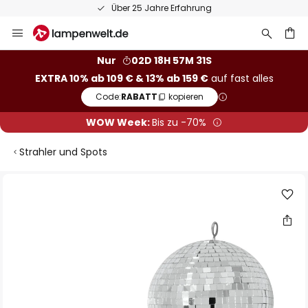
Über 25 Jahre Erfahrung
Zum
Inhalt
springen
he
Nur
02D 18H 57M 30S
EXTRA 10% ab 109 € & 13% ab 159 €
auf fast alles
Code:
RABATT
kopieren
WOW Week:
Bis zu -70%
Strahler und Spots
Zum
Ende
der
Bildgalerie
springen