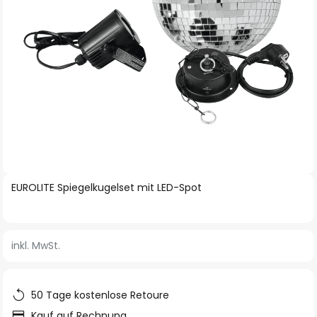
Zum
EUROLITE Spiegelkugelset mit LED-Spot
Anfang
der
Bildgalerie
inkl. MwSt.
springen
50 Tage kostenlose Retoure
Kauf auf Rechnung