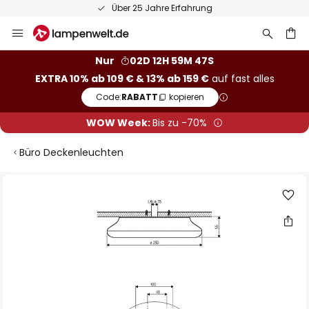
50 Tage kostenlose Retoure
Zum
Inhalt
springen
he
Nur
02D 12H 59M 47S
EXTRA 10% ab 109 € & 13% ab 159 €
auf fast alles
Code:
RABATT
kopieren
WOW Week:
Bis zu -70%
Büro Deckenleuchten
Zum
Ende
der
Bildgalerie
springen