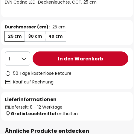
springen
EVN Catino LED-Deckenleuchte, CCT, 25 cm
Durchmesser (cm):
25 cm
25 cm
30 cm
40 cm
In den Warenkorb
1
50 Tage kostenlose Retoure
Kauf auf Rechnung
Lieferinformationen
Lieferzeit: 8 - 12 Werktage
Gratis Leuchtmittel
enthalten
Ähnliche Produkte entdecken