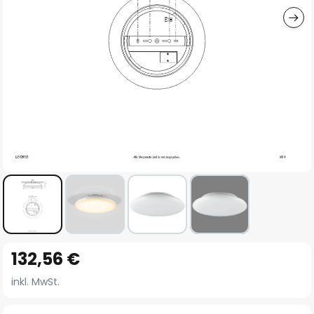
Zum
132,56 €
Anfang
der
inkl. MwSt.
Bildgalerie