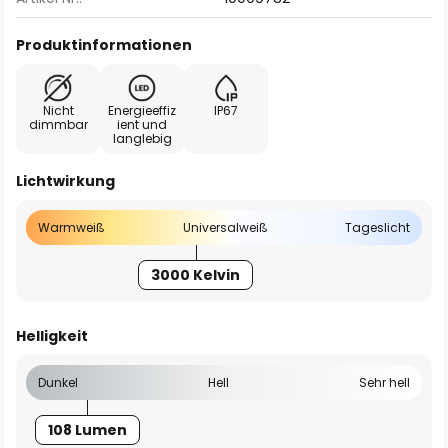
Produktinformationen
Nicht
Energieeffiz
IP67
dimmbar
ient und
langlebig
Lichtwirkung
Warmweiß
Universalweiß
Tageslicht
3000 Kelvin
Helligkeit
Dunkel
Hell
Sehr hell
108 Lumen