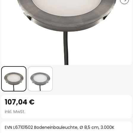
Zum
107,04 €
Anfang
der
inkl. MwSt.
Bildgalerie
springen
EVN L67101502 Bodeneinbauleuchte, Ø 8,5 cm, 3.000K