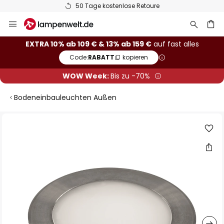
50 Tage kostenlose Retoure
Zum
Inhalt
springen
he
EXTRA 10% ab 109 € & 13% ab 159 €
auf fast alles
Code:
RABATT
kopieren
WOW Week:
Bis zu -70%
Bodeneinbauleuchten Außen
Zum
Ende
der
Bildgalerie
springen