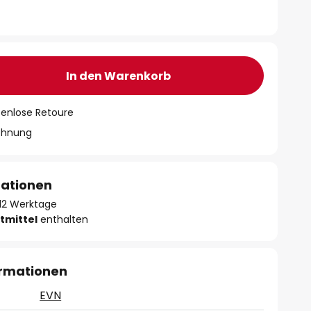
In den Warenkorb
tenlose Retoure
chnung
mationen
- 12 Werktage
tmittel
enthalten
ormationen
EVN