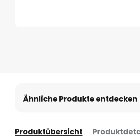
Zum
Anfang
der
Bildgalerie
springen
Ähnliche Produkte entdecken
Produktübersicht
Produktdeta