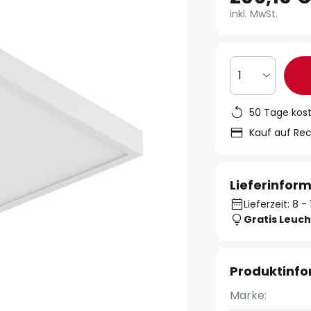
inkl. MwSt.
1
50 Tage kos
Kauf auf Re
Lieferinfor
Lieferzeit: 8 
Gratis Leuch
Produktinf
Marke: