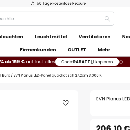
50 Tage kostenlose Retoure
Suche
leuchten
Leuchtmittel
Ventilatoren
Ne
Firmenkunden
OUTLET
Mehr
% ab 159 €
auf fast alles
Code:
RABATT
kopieren
l Büro
EVN Planus LED-Panel quadratisch 27,2cm 3.000 K
EVN Planus LED
206,10 