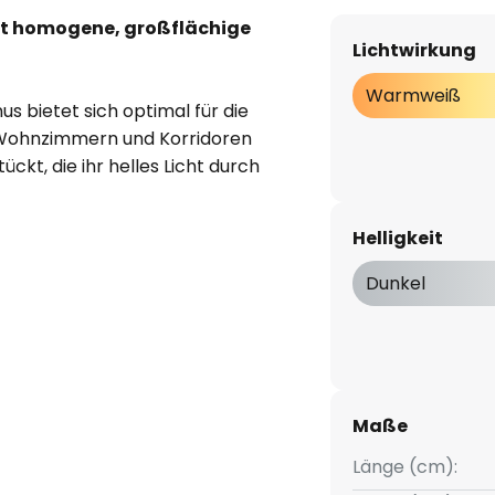
et homogene, großflächige
Lichtwirkung
Warmweiß
s bietet sich optimal für die
Wohnzimmern und Korridoren
tückt, die ihr helles Licht durch
sor blendfrei abgeben und die
Die Lichtabgabe erfolgt direkt
Helligkeit
Wandbefestigung geeignet.
Dunkel
Maße
Länge (cm):