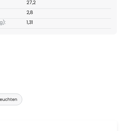
27,2
2,8
g):
1,31
leuchten