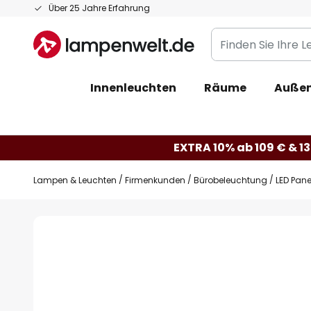
Zum
Über 25 Jahre Erfahrung
Inhalt
Finden
springen
Sie
Ihre
Innenleuchten
Räume
Außen
Leuchte...
EXTRA 10% ab 109 € & 13
Lampen & Leuchten
Firmenkunden
Bürobeleuchtung
LED Pane
Zum
Ende
der
Bildgalerie
springen