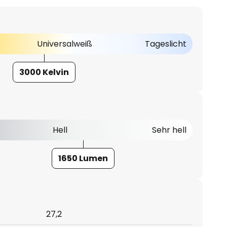
Universalweiß
Tageslicht
3000 Kelvin
Hell
Sehr hell
1650 Lumen
27,2