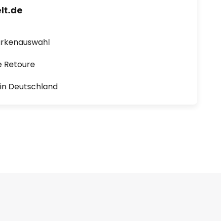
lt.de
arkenauswahl
e Retoure
1 in Deutschland