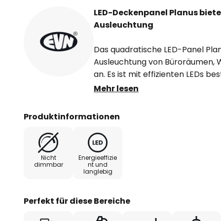
LED-Deckenpanel Planus biet
Ausleuchtung
Das quadratische LED-Panel Planu
Ausleuchtung von Büroräumen, 
an. Es ist mit effizienten LEDs bes
den opalweißen Kunststoff-Diffu
Mehr lesen
Umgebung adäquat ausleuchten. 
und symmetrisch. Auch für die 
Produktinformationen
Nicht
Energieeffizie
dimmbar
nt und
langlebig
Perfekt für diese Bereiche