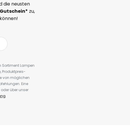
d die neusten
Gutschein*
zu,
 können!
em Sortiment Lampen
 Produktpreis-
te von möglichen
fehlungen. Eine
 oder über unser
ung
.