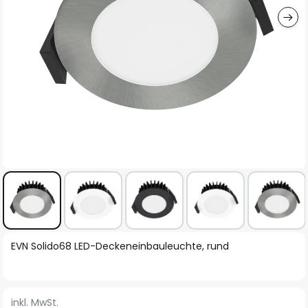
Zum
EVN Solido68 LED-Deckeneinbauleuchte, rund
Anfang
der
Bildgalerie
inkl. MwSt.