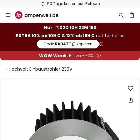
50 Tage kostenlose Retoure
Zum
Inhalt
springen
he
Nur
02D 10H 22M 17S
EXTRA 10% ab 109 € & 13% ab 159 €
auf fast alles
Code:
RABATT
kopieren
WOW Week:
Bis zu -70%
Hochvolt Einbaustrahler 230V
Zum
Ende
der
Bildgalerie
springen