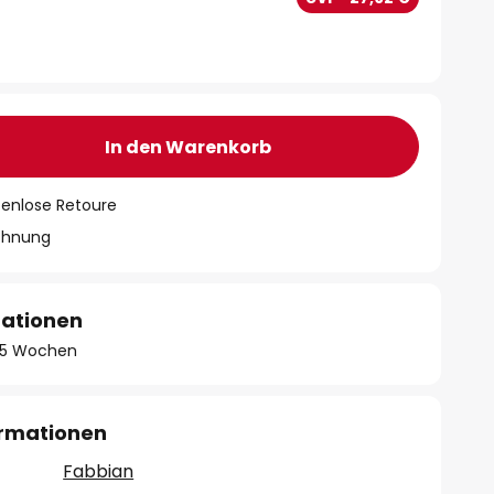
In den Warenkorb
tenlose Retoure
chnung
mationen
 - 5 Wochen
ormationen
Fabbian