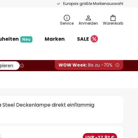
Europas größte Markenauswahl
Service
Anmelden
Warenkorb
uheiten
Marken
SALE
Neu
WOW Week:
Bis zu -70%
pieren
a Steel Deckenlampe direkt einflammig
€
UVP -27,92 €