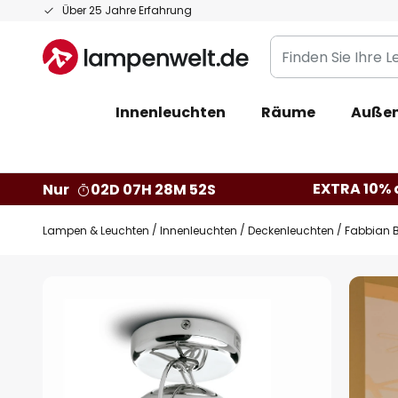
Zum
Über 25 Jahre Erfahrung
Inhalt
Finden
springen
Sie
Ihre
Innenleuchten
Räume
Außen
Leuchte...
EXTRA 10% a
Nur
02D 07H 28M 51S
Lampen & Leuchten
Innenleuchten
Deckenleuchten
Fabbian B
Zum
Ende
der
Bildgalerie
springen