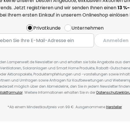
e keine unserer besten Angebote, exklusiven Aktionen un
ends. Jetzt registrieren und wir senden Ihnen einen
13
%
-
 bei Ihrem ersten Einkauf in unserem Onlineshop einlösen
Privatkunde
Unternehmen
Anmelden
r den Lampenwelt.de Newsletter an und erhalten sie tolle Angebote aus d
 Ventilatoren, Solaranlagen und Smart Home Produkte, Rabatt-Gutscheine,
der Aktionspakete, Produktempfehlungen und -vorstellungen sowie Inhal
rtnern und Umfragen sowie Anfragen für Kaufbewertungen und Weiteremp
ederzeit möglich über den Abmeldelink, den Sie in jedem Newsletter finden
taktformular
. Weitere Informationen erhalten Sie in der
Datenschutzerklär
*Ab einem Mindestkaufpreis von 99 €. Ausgenommene
Hersteller
.