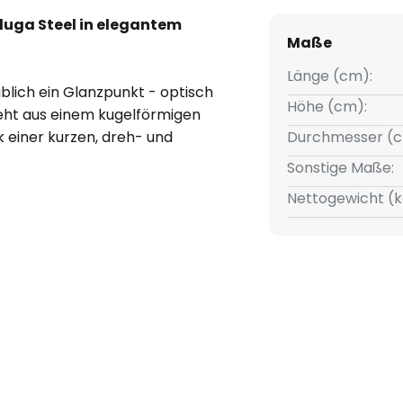
uga Steel in elegantem
Maße
Länge (cm):
blich ein Glanzpunkt - optisch
Höhe (cm):
teht aus einem kugelförmigen
 einer kurzen, dreh- und
Durchmesser (c
ewünschte Richtung orientiert
Sonstige Maße:
el direkte Beleuchtung im
Nettogewicht (k
ezielten Beleuchtung von
 Galerie verwendet werden.
er Marc Sadler, kreativer Kopf
ten auf diversen Gebieten, hat
omfinish spendiert, das vom
s zum Baldachin zum Einsatz
talienischen Hersteller Fabbian
ertige und elegante Note.