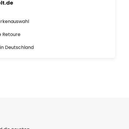
lt.de
arkenauswahl
e Retoure
1 in Deutschland