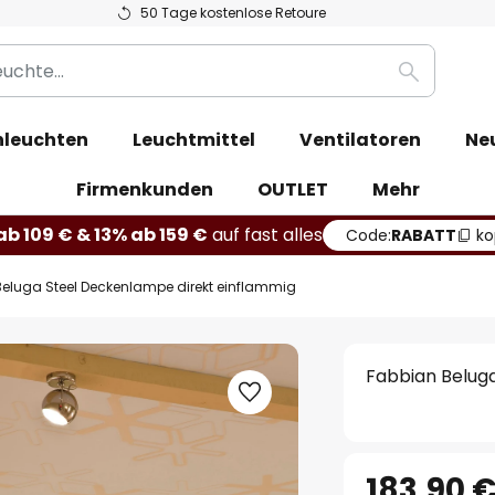
50 Tage kostenlose Retoure
Suche
leuchten
Leuchtmittel
Ventilatoren
Ne
Firmenkunden
OUTLET
Mehr
b 109 € & 13% ab 159 €
auf fast alles
Code:
RABATT
ko
eluga Steel Deckenlampe direkt einflammig
Fabbian Belug
183,90 