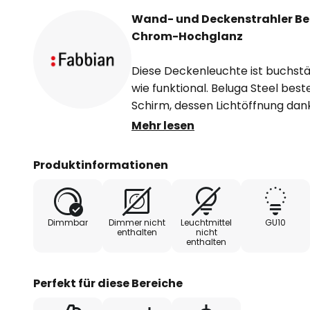
Wand- und Deckenstrahler Bel
Chrom-Hochglanz
Diese Deckenleuchte ist buchstä
wie funktional. Beluga Steel bes
Schirm, dessen Lichtöffnung dank
schwenkbaren Halterung in die g
Mehr lesen
werden kann. So kann Beluga Ste
Wohnzimmer spenden oder zur g
Produktinformationen
Accessoires in einer Lobby oder
Der renommierte Industriedesign
Dimmbar
Dimmer nicht
Leuchtmittel
GU10
hinter richtungweisenden Konzep
enthalten
nicht
enthalten
Beluga Steel ein glänzendes Chr
Schirm über dessen Halterung bi
kommt. Dieses verleiht der vom i
Perfekt für diese Bereiche
umgesetzten Leuchte eine hochw