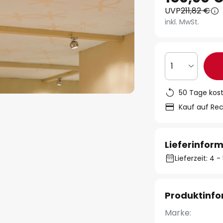
UVP
211,82 €
inkl. MwSt.
1
50 Tage kos
Kauf auf Re
Lieferinfor
Lieferzeit: 4
Produktinf
Marke: