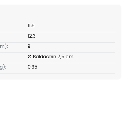
11,6
12,3
m):
9
Ø Baldachin 7,5 cm
g):
0,35