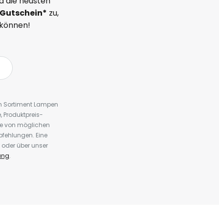
d die neusten
Gutschein*
zu,
 können!
em Sortiment Lampen
 Produktpreis-
te von möglichen
fehlungen. Eine
 oder über unser
ung
.