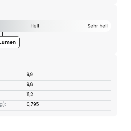
Hell
Sehr hell
 Lumen
9,9
9,8
11,2
g):
0,795