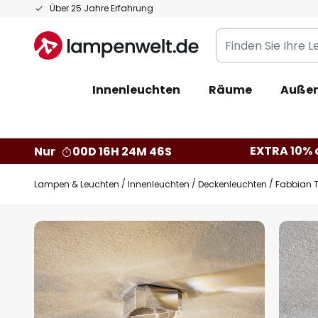
Zum
Über 25 Jahre Erfahrung
Inhalt
Finden
springen
Sie
Ihre
Innenleuchten
Räume
Außen
Leuchte...
EXTRA 10% a
Nur
00D 16H 24M 45S
Lampen & Leuchten
Innenleuchten
Deckenleuchten
Fabbian Tr
Zum
Ende
der
Bildgalerie
springen