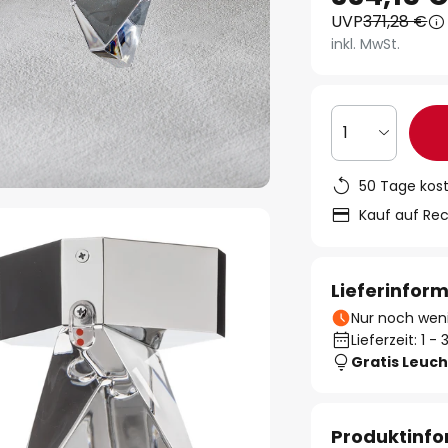
UVP
371,28 €
inkl. MwSt.
1
50 Tage kos
Kauf auf Re
Lieferinfor
Nur noch weni
Lieferzeit: 1 
Gratis Leuch
Produktinf