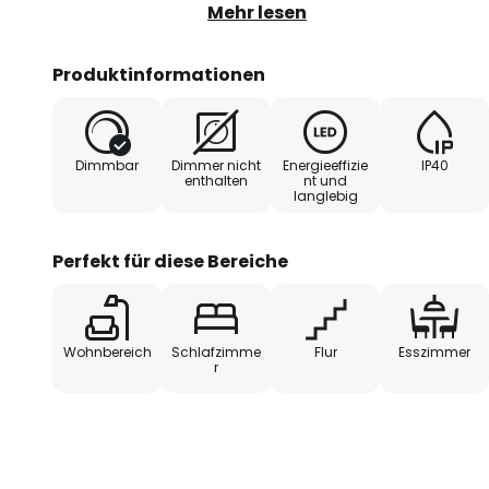
Tripla zu einem echten Eyecatc
Mehr lesen
Zustand ist sie ein exklusiver Bl
Wohnräumen. Dimmbar ist die Leuc
Produktinformationen
Dimmers (nicht enhalten). Die g
der Designerin Giulia Ciccarese 
gemeinschaftlich kreiert.
Dimmbar
Dimmer nicht
Energieeffizie
IP40
enthalten
nt und
langlebig
Perfekt für diese Bereiche
Wohnbereich
Schlafzimme
Flur
Esszimmer
r