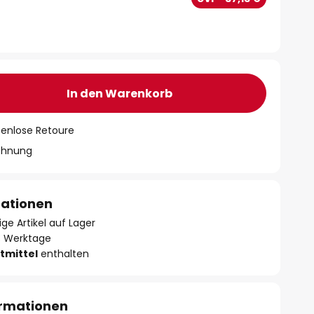
In den Warenkorb
tenlose Retoure
chnung
mationen
ge Artikel auf Lager
- 3 Werktage
tmittel
enthalten
ormationen