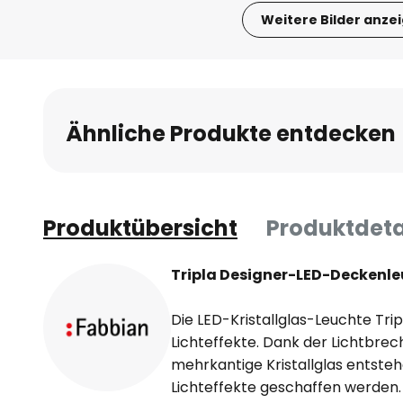
Weitere Bilder anze
Zum
Anfang
der
Bildgalerie
Ähnliche Produkte entdecken
springen
Produktübersicht
Produktdeta
Tripla Designer-LED-Deckenleu
Die LED-Kristallglas-Leuchte Trip
Lichteffekte. Dank der Lichtbrec
mehrkantige Kristallglas entst
Lichteffekte geschaffen werden.