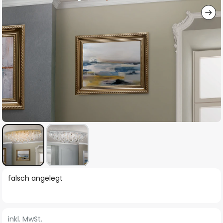
Zum
falsch angelegt
Anfang
der
Bildgalerie
inkl. MwSt.