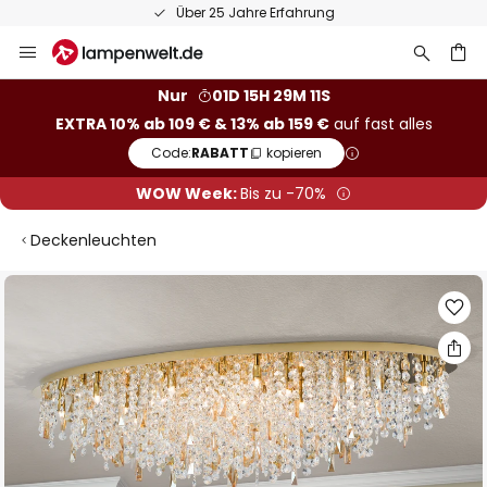
Über 25 Jahre Erfahrung
Zum
Inhalt
springen
he
Nur
01D 15H 29M 10S
EXTRA 10% ab 109 € & 13% ab 159 €
auf fast alles
Code:
RABATT
kopieren
WOW Week:
Bis zu -70%
Deckenleuchten
Zum
Ende
der
Bildgalerie
springen