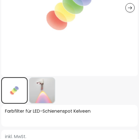
Zum
Farbfilter für LED-Schienenspot Kelveen
Anfang
der
Bildgalerie
inkl. MwSt.