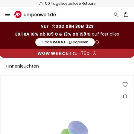
50 Tage kostenlose Retoure
Zum
Inhalt
springen
he
Nur
00D 09H 30M 32S
EXTRA 10% ab 109 € & 13% ab 159 €
auf fast alles
Code:
RABATT
kopieren
WOW Week:
Bis zu -70%
Innenleuchten
Zum
Ende
der
Bildgalerie
springen