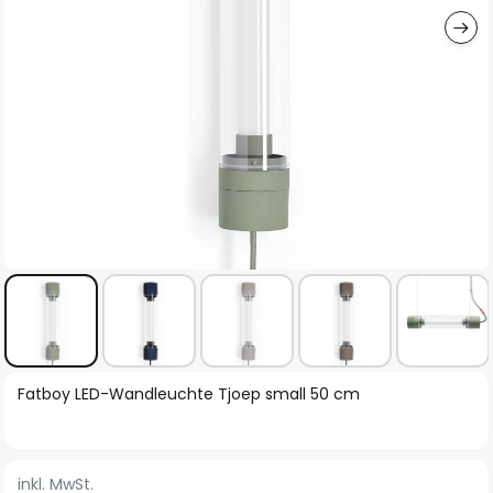
Zum
Fatboy LED-Wandleuchte Tjoep small 50 cm
Anfang
der
Bildgalerie
inkl. MwSt.