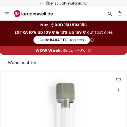
Über 25 Jahre Erfahrung
Zum
Inhalt
springen
he
Nur
00D 15H 51M 15S
EXTRA 10% ab 109 € & 13% ab 159 €
auf fast alles
Code:
RABATT
kopieren
WOW Week:
Bis zu -70%
Wandleuchten
Zum
Ende
der
Bildgalerie
springen