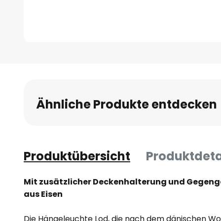
Zum
Anfang
der
Bildgalerie
Ähnliche Produkte entdecken
springen
Produktübersicht
Produktdeta
Mit zusätzlicher Deckenhalterung und Gegeng
aus Eisen
Die Hängeleuchte Lod, die nach dem dänischen Wort