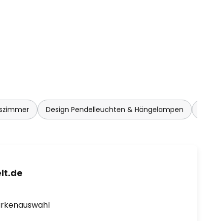
sszimmer
Design Pendelleuchten & Hängelampen
Höhen
lt.de
arkenauswahl