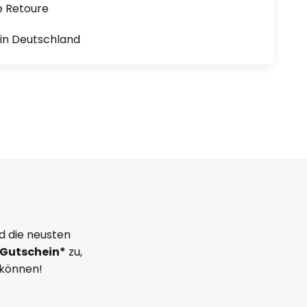
e Retoure
1 in Deutschland
d die neusten
Gutschein*
zu,
 können!