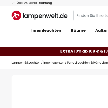
Zum
Über 25 Jahre Erfahrung
Inhalt
Finden
springen
Sie
Ihre
Innenleuchten
Räume
Außen
Leuchte...
EXTRA 10% ab 109 € & 13
Lampen & Leuchten
Innenleuchten
Pendelleuchten & Hängela
Zum
Ende
der
Bildgalerie
springen