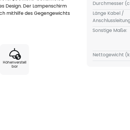
Durchmesser (c
ntes Design. Der Lampenschirm
sich mithilfe des Gegengewichts
Länge Kabel /
cht in der Höhe verstellen, so
Anschlussleitun
d.
Sonstige Maße:
uchtenden Schein (Leuchtmittel
ächen tragen zu einer
Nettogewicht (k
e wird mit einer passenden
Höhenverstell
kabel geliefert, das die
bar
schen Charme der Leuchte