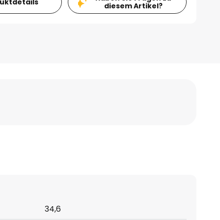
duktdetails
diesem Artikel?
34,6