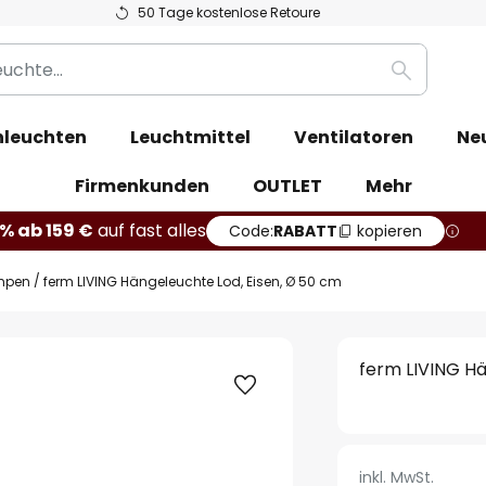
50 Tage kostenlose Retoure
Suche
leuchten
Leuchtmittel
Ventilatoren
Ne
Firmenkunden
OUTLET
Mehr
% ab 159 €
auf fast alles
Code:
RABATT
kopieren
mpen
ferm LIVING Hängeleuchte Lod, Eisen, Ø 50 cm
ferm LIVING Hä
inkl. MwSt.