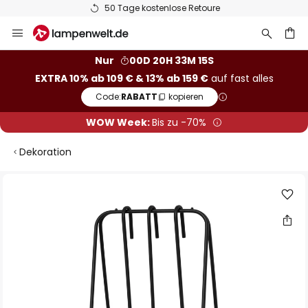
50 Tage kostenlose Retoure
Zum
Inhalt
springen
he
Nur
00D 20H 33M 15S
EXTRA 10% ab 109 € & 13% ab 159 €
auf fast alles
Code:
RABATT
kopieren
WOW Week:
Bis zu -70%
Dekoration
Zum
Ende
der
Bildgalerie
springen