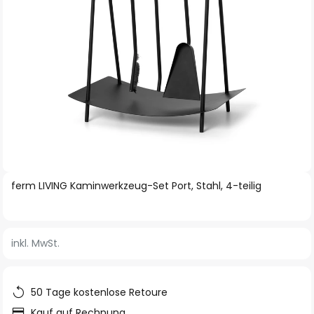
Zum
ferm LIVING Kaminwerkzeug-Set Port, Stahl, 4-teilig
Anfang
der
Bildgalerie
inkl. MwSt.
springen
50 Tage kostenlose Retoure
Kauf auf Rechnung