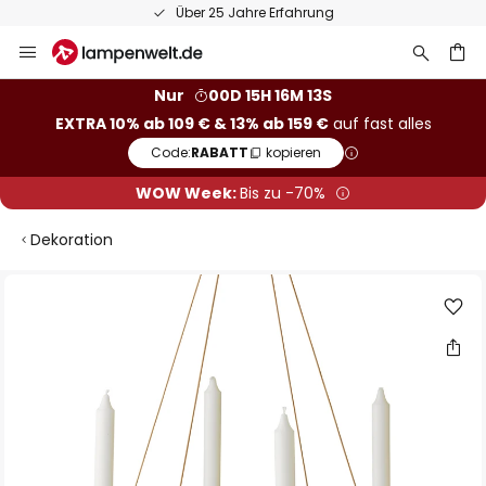
Über 25 Jahre Erfahrung
Zum
Inhalt
springen
he
Nur
00D 15H 16M 12S
EXTRA 10% ab 109 € & 13% ab 159 €
auf fast alles
Code:
RABATT
kopieren
WOW Week:
Bis zu -70%
Dekoration
Zum
Ende
der
Bildgalerie
springen