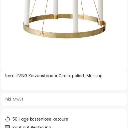
Zum
ferm LIVING Kerzenständer Circle, poliert, Messing
Anfang
der
Bildgalerie
inkl. MwSt.
springen
50 Tage kostenlose Retoure
Kauf auf Rechnung