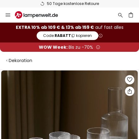
50 Tage kostenlose Retoure
Zum
Inhalt
springen
he
EXTRA 10% ab 109 € & 13% ab 159 €
auf fast alles
Code:
RABATT
kopieren
WOW Week:
Bis zu -70%
Dekoration
Zum
Ende
der
Bildgalerie
springen