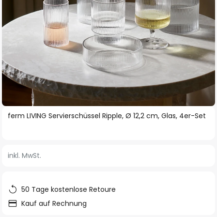
Zum
ferm LIVING Servierschüssel Ripple, Ø 12,2 cm, Glas, 4er-Set
Anfang
der
Bildgalerie
inkl. MwSt.
springen
50 Tage kostenlose Retoure
Kauf auf Rechnung