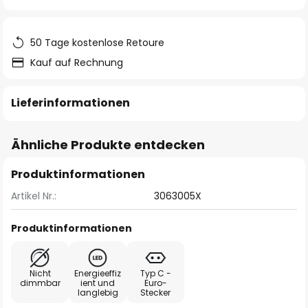
springen
50 Tage kostenlose Retoure
Kauf auf Rechnung
Lieferinformationen
Ähnliche Produkte entdecken
Produktinformationen
Artikel Nr.:
3063005X
Produktinformationen
Nicht
Energieeffiz
Typ C -
dimmbar
ient und
Euro-
langlebig
Stecker