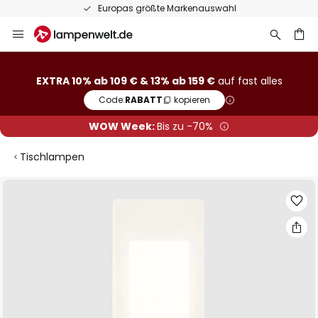
Europas größte Markenauswahl
Zum
Inhalt
springen
he
EXTRA 10% ab 109 € & 13% ab 159 €
auf fast alles
Code:
RABATT
kopieren
WOW Week:
Bis zu -70%
Tischlampen
Zum
Ende
der
Bildgalerie
springen