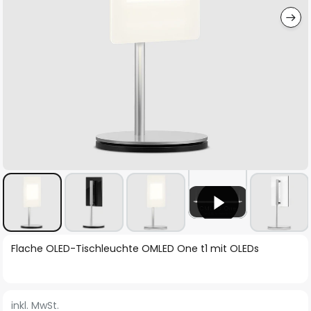
Zum
Flache OLED-Tischleuchte OMLED One t1 mit OLEDs
Anfang
der
Bildgalerie
inkl. MwSt.