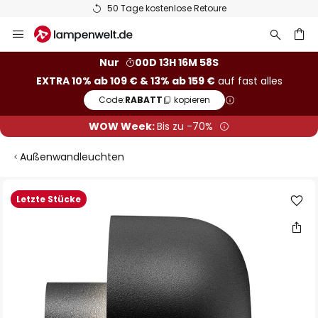
50 Tage kostenlose Retoure
Zum
Inhalt
springen
he
Nur
00D 13H 16M 58S
EXTRA 10% ab 109 € & 13% ab 159 €
auf fast alles
Code:
RABATT
kopieren
WOW Week:
Bis zu -70%
Außenwandleuchten
Zum
Letzte Stücke
Ende
der
Bildgalerie
springen