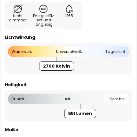
Nicht
Energieeffiz
IP65
dimmbar
ient und
langlebig
Lichtwirkung
Warmweiß
Universalweiß
Tageslicht
2700 Kelvin
Helligkeit
Dunkel
Hell
Sehr hell
551 Lumen
Maße