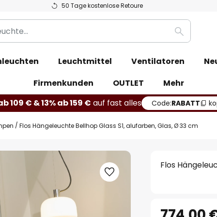
50 Tage kostenlose Retoure
Suche
leuchten
Leuchtmittel
Ventilatoren
Ne
Firmenkunden
OUTLET
Mehr
b 109 € & 13% ab 159 €
auf fast alles
Code:
RABATT
ko
mpen
Flos Hängeleuchte Bellhop Glass S1, alufarben, Glas, Ø 33 cm
Flos Hängeleuc
774,00 