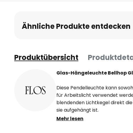
Anfang
der
Bildgalerie
Ähnliche Produkte entdecken
springen
Produktübersicht
Produktdeta
Glas-Hängeleuchte Bellhop Gl
Diese Pendelleuchte kann sowohl
für Arbeitslicht verwendet werde
blendenden Lichtkegel direkt di
sie aufgehängt ist.
Mehr lesen
Das Loch im unteren Teil der Leu
Aluminiumelement, ist so geformt