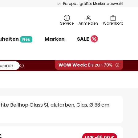
Europas größte Markenauswahl
Service
Anmelden
Warenkorb
uheiten
Marken
SALE
Neu
WOW Week:
Bis zu -70%
pieren
hte Bellhop Glass S1, alufarben, Glas, Ø 33 cm
€
UVP -86,00 €