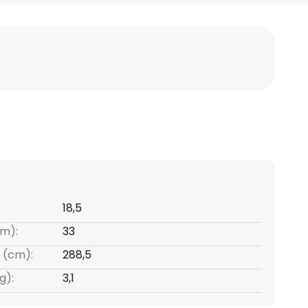
18,5
m):
33
 (cm):
288,5
g):
3,1