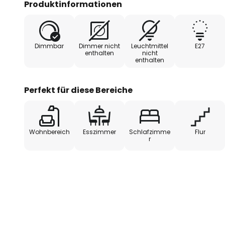
Produktinformationen
unten auf den Tisch beispielsweis
Bellhop-Schirms entsteht ein Lic
der Umgebung ausbreitet und wie
Dimmbar
Dimmer nicht
Leuchtmittel
E27
Tisch landet.
enthalten
nicht
enthalten
Perfekt für diese Bereiche
Wohnbereich
Esszimmer
Schlafzimme
Flur
r