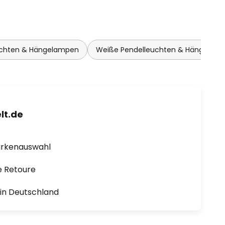
euchten & Hängelampen
Weiße Pendelleuchten & Hängelam
lt.de
arkenauswahl
e Retoure
1 in Deutschland