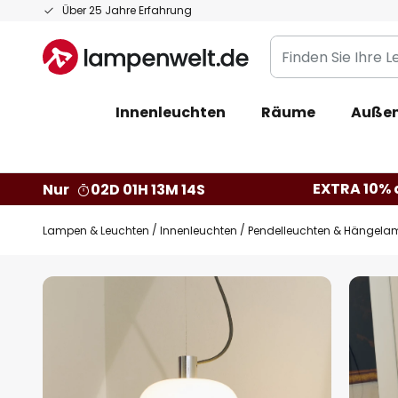
Zum
Über 25 Jahre Erfahrung
Inhalt
Finden
springen
Sie
Ihre
Innenleuchten
Räume
Außen
Leuchte...
EXTRA 10% a
Nur
02D 01H 13M 13S
Lampen & Leuchten
Innenleuchten
Pendelleuchten & Hängela
Zum
Ende
der
Bildgalerie
springen