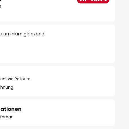
 aluminium glänzend
tenlose Retoure
chnung
mationen
eferbar