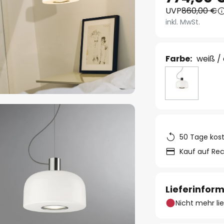
UVP
860,00 €
inkl. MwSt.
Farbe:
weiß /
50 Tage kos
Kauf auf Re
Lieferinfor
Nicht mehr li