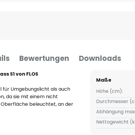
ils
Bewertungen
Downloads
ass S1 von FLOS
Maße
 für Umgebungslicht als auch
Höhe (cm):
n, da sie mit einem nicht
Durchmesser (c
e Oberfläche beleuchtet, an der
Abhängung max
Nettogewicht (k
chte, geschützt durch ein
, dass das Licht direkt nach