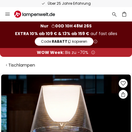
Über 25 Jahre Erfahrung
Zum
Inhalt
springen
he
Nur
00D 10H 48M 26S
EXTRA 10% ab 109 € & 13% ab 159 €
auf fast alles
Code:
RABATT
kopieren
WOW Week:
Bis zu -70%
Tischlampen
Zum
Ende
der
Bildgalerie
springen