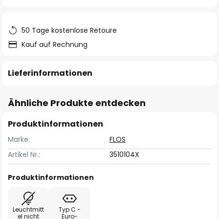
springen
50 Tage kostenlose Retoure
Kauf auf Rechnung
Lieferinformationen
Ähnliche Produkte entdecken
Produktinformationen
Marke:
FLOS
Artikel Nr.:
3510104X
Produktinformationen
Leuchtmitt
Typ C -
el nicht
Euro-